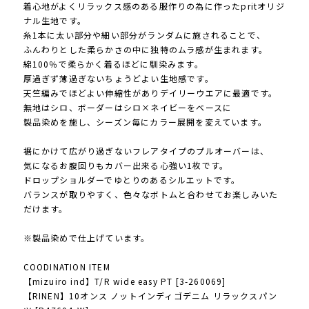
着心地がよくリラックス感のある服作りの為に作ったpritオリジ
ナル生地です。
糸1本に太い部分や細い部分がランダムに施されることで、
ふんわりとした柔らかさの中に独特のムラ感が生まれます。
綿100％で柔らかく着るほどに馴染みます。
厚過ぎず薄過ぎないちょうどよい生地感です。
天竺編みでほどよい伸縮性がありデイリーウエアに最適です。
無地はシロ、ボーダーはシロ×ネイビーをベースに
製品染めを施し、シーズン毎にカラー展開を変えています。
裾にかけて広がり過ぎないフレアタイプのプルオーバーは、
気になるお腹回りもカバー出来る心強い1枚です。
ドロップショルダーでゆとりのあるシルエットです。
バランスが取りやすく、色々なボトムと合わせてお楽しみいた
だけます。
※製品染めで仕上げています。
COODINATION ITEM
【mizuiro ind】T/R wide easy PT [3-260069]
【RINEN】10オンス ノットインディゴデニム リラックスパン