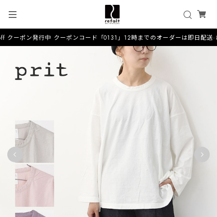
ff クーポン発行中 クーポンコード「0131」12時までのオーダーは即日配送·毎