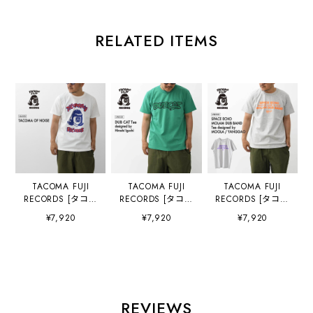
RELATED ITEMS
TACOMA FUJI
TACOMA FUJI
TACOMA FUJI
RECORDS [タコマ
RECORDS [タコマ
RECORDS [タコマ
フジレコード]
フジレコード]
フジレコード]
¥7,920
¥7,920
¥7,920
TACOMA OF
DUB CAT Tee
SPACE ECHO
NOISE designed
designed by
MOLAM DUB
by Yunosuke [tf-
Hiroshi Iguchi
BAND Tee
of-noi] タコマオブ
[dub-cat] ダブキ
designed by
ノーズティー・半
ャットT・半袖Tシ
MOOLA /
袖Tシャツ・グラ
ャツ・グラフィッ
YANGGAO
フィックティー・
クティー・ロゴ・
[space-e] タコマ
REVIEWS
ロゴ・コラボ・
コラボ・MEN'S /
オブノーズティ