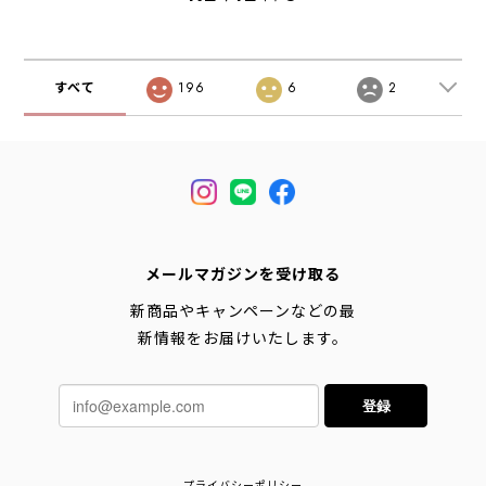
MEN'S / LADY'S
LADY'S [2026SS]
ー・半袖Tシャ
[2026SS]
ツ・グラフィック
ティー・ロゴ・コ
ラボ・MEN'S /
すべて
196
6
2
LADY'S [2026SS]
(TACOMA FUJI
REC)SPACE
ECHO
メールマガジンを受け取る
新商品やキャンペーンなどの最
新情報をお届けいたします。
登録
プライバシーポリシー