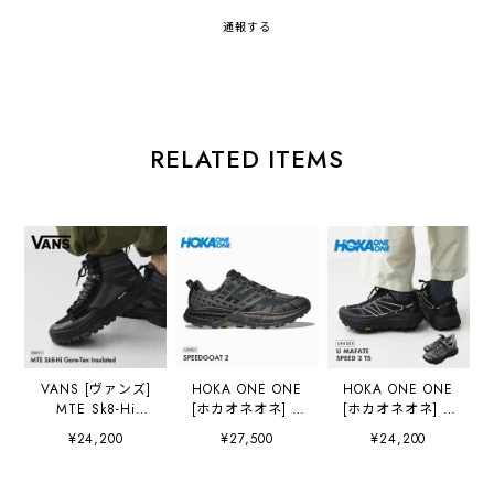
通報する
RELATED ITEMS
VANS [ヴァンズ]
HOKA ONE ONE
HOKA ONE ONE
MTE Sk8-Hi
[ホカオネオネ] U
[ホカオネオネ] U
Gore-Tex
SPEEDGOAT 2
MAFATE SPEED 2
¥24,200
¥27,500
¥24,200
Insulated
[1162710-bhlt] ス
TS [1171891] マ
[VN000DARBKA]
ピードゴート
ファテ スピード2
MTE スケートハ
２/BHLT・ タウン
TS ・ユニセック