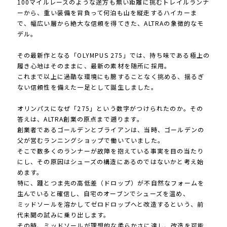
100マイルレースのような途方も無い距離に挑むトレイルランナ
ーから、重い装備を背負って何泊も山を縦走するハイカーま
で、幅広い層から絶大な信頼を得てきた、ALTRAの象徴的なモ
デル。
その最新作となる「OLYMPUS 275」では、持ち味である極上の
履き心地はそのままに、最新の素材を随所に採用。
これまで以上に過酷な環境にも臆することなく挑める、揺るぎ
ない信頼性を備えた一足として誕生しました。
オリンパスになぜ「275」という数字がつけられたのか。その
答えは、ALTRA創業の原点まで遡ります。
創業者であるゴールデンとブライアンは、当時、ゴールデンの
父が営むランニングショップで働いていました。
そこで数多くのランナーが故障を抱えている事実を目の当たり
にし、その原因はシューズの構造にあるのではないかと考え始
めます。
特に、踵とつま先の高低差（ドロップ）が不自然なフォームを
生んでいると確信し、自宅のオーブンでシューズを温め、
ミッドソールを溶かしてゼロドロップへと改造するという、前
代未聞の試みに乗り出します。
その時、ミッドソールが理想的な柔らかさに達し、改造を可能