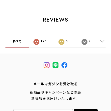
イ ゴアテックス
シューズ・ロード
ス・ランニング・
インシュレーテッ
ランニング・ クイ
トレイルランニン
ド・スニーカー・
ックレース・厚
グ・スニーカー・
ハイカット・ゴア
底・クッション
アウトドア・
REVIEWS
テックス・アウト
性・MEN'S /
MEN'S / LADY'S
ドア・登山・キャ
LADY'S
[2026AW]
ンプ・MEN'S
[2026AW]
[2026AW]
すべて
196
6
2
メールマガジンを受け取る
新商品やキャンペーンなどの最
新情報をお届けいたします。