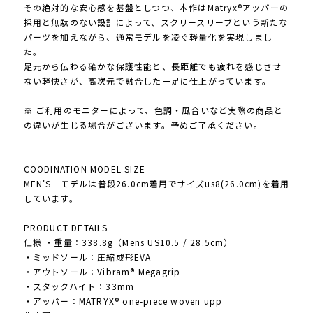
その絶対的な安心感を基盤としつつ、本作はMatryx®アッパーの
採用と無駄のない設計によって、スクリースリーブという新たな
パーツを加えながら、通常モデルを凌ぐ軽量化を実現しまし
た。
足元から伝わる確かな保護性能と、長距離でも疲れを感じさせ
ない軽快さが、高次元で融合した一足に仕上がっています。
※ ご利用のモニターによって、色調・風合いなど実際の商品と
の違いが生じる場合がございます。予めご了承ください。
COODINATION MODEL SIZE
MEN'S モデルは普段26.0cm着用でサイズus8(26.0cm)を着用
しています。
PRODUCT DETAILS
仕様 ・重量：338.8g（Mens US10.5 / 28.5cm）
・ミッドソール：圧縮成形EVA
・アウトソール：Vibram® Megagrip
・スタックハイト：33mm
・アッパー：MATRYX® one-piece woven upp