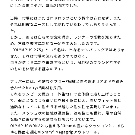
にした温度こそが、華氏275度でした。
当時、市場にはまだゼロドロップという概念は存在せず、また
それは明確なニーズとして現れていたわけでもありませんでし
た。
しかし、彼らは自らの信念を貫き、ランナーの怪我を減らすた
め、常識を覆す革新的な一足を生み出したのです。
「OLYMPUS 275」という名は、単なるナンバリングではありま
せん。それは市場の流行を追うのではなく、
自らが信じる革新を追求するという、ALTRAのブランド哲学そ
のものを体現する証なのです。
アッパーには、強靭なケブラー®繊維と高強度ポリアミドを組み
合わせたMatryx®素材を採用。
それをワンピース構造（一体生地）で立体的に織り上げること
で、弱点となりうる縫い目を最小限に抑え、高いフィット感と
過酷なトレイルに耐えうる卓越した耐久性を実現しています。
また、メッシュ状の組織は通気性、速乾性にも優れ、足の自然
な動きに追従する柔軟性も持ち合わせています。
OLYMPUSのDNAとも言える33mmの豊かなクッションと、あら
ゆる路面を掴むVibram® Megagripアウトソール。