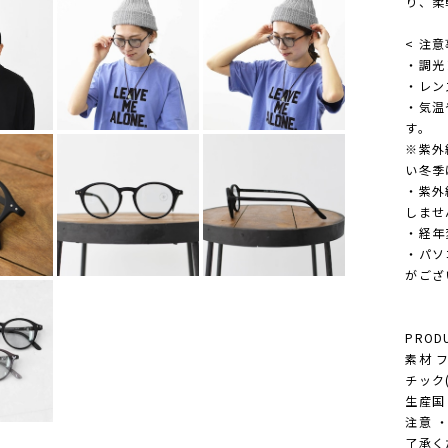
り、柔
< 注意
・調光
・レン
・気温
す。
※紫外
い冬季
・紫外
しませ
・経年
・パソ
がござ
PRODU
素材 
チック
生産国 M
注意 
了承く