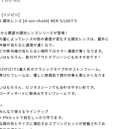
税込
ZI [イジピジ]
N 調光レンズ [d-sun-shade] MEN'S/LADY'S
PIZIから願望の調光レンズシリーズが登場！
の量によってレンズの色の濃度が変化する調光レンズは、屋外に
外線が当たると濃度が濃くなり、
どの紫外線が当たらない場所ではカラー濃度が薄くなります。
いはもちろん、旅行やアウトドアシーンにもおすすめです！
、IZIPIZIで1番人気のクラシックタイプのボストンフレーム。
帯びたフレームは、優しい雰囲気で顔の印象も柔らかくなりま
いはもちろん、ビジネスシーンでも合わせやすい形です。
コーディネートに馴染みやすいフレームです。
 >
みんなで使えるラインナップ
99.9%カットで目をしっかり守ります。
な顔の形とサイズに適応するスプリングヒンジが搭載されてお