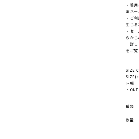
・着用
濯ネー
・ご利
生じる
・セー
らかじ
詳しく
をご覧
SIZE 
SIZE
ト幅
・ONE 
種類
数量