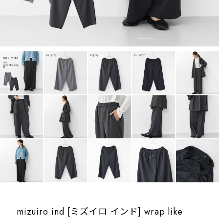
mizuiro ind [ミズイロ インド] wrap like