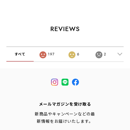
ツイルダブルタッ
[P72618] イージ
ツ・ワイドパン
クイージーパン
ーパンツ・ワイド
ツ・ルーズシルエ
ツ・2タックイー
パンツ・リラック
ット・T/R素材・
ジーパンツ・ルー
スパンツ・ドット
きれいめ・LADY'S
ズパンツ・ゆった
柄パンツ・水玉・
[2026AW]
REVIEWS
りシルエット・
リネンコットン・
LADY'S
LADY'S [2026SS]
[2026AW]
すべて
197
6
2
メールマガジンを受け取る
新商品やキャンペーンなどの最
新情報をお届けいたします。