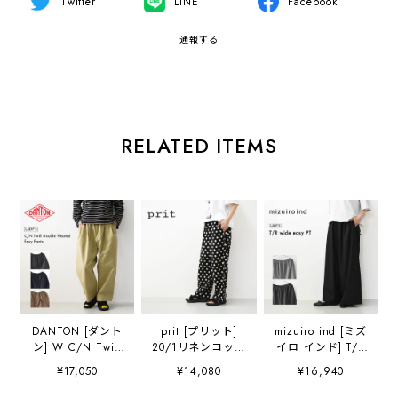
Twitter
LINE
Facebook
通報する
RELATED ITEMS
DANTON [ダント
prit [プリット]
mizuiro ind [ミズ
ン] W C/N Twill
20/1リネンコット
イロ インド] T/R
Double Pleated
ンシーチングドッ
wide easy PT [3-
¥17,050
¥14,080
¥16,940
Easy Pants [DT-
トプリントパジャ
260095] T/Rワイ
E0212CNO] C/N
マパンツ
ドイージーパン