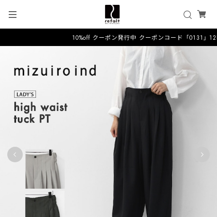
10%off クーポン発行中 クーポンコード「0131」