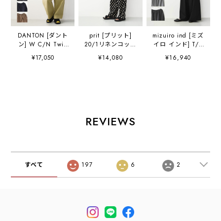
DANTON [ダント
prit [プリット]
mizuiro ind [ミズ
ン] W C/N Twill
20/1リネンコット
イロ インド] T/R
Double Pleated
ンシーチングドッ
wide easy PT [3-
¥17,050
¥14,080
¥16,940
Easy Pants [DT-
トプリントパジャ
260095] T/Rワイ
E0212CNO] C/N
マパンツ
ドイージーパン
ツイルダブルタッ
[P72618] イージ
ツ・ワイドパン
クイージーパン
ーパンツ・ワイド
ツ・ルーズシルエ
ツ・2タックイー
パンツ・リラック
ット・T/R素材・
ジーパンツ・ルー
スパンツ・ドット
きれいめ・LADY'S
ズパンツ・ゆった
柄パンツ・水玉・
[2026AW]
REVIEWS
りシルエット・
リネンコットン・
LADY'S
LADY'S [2026SS]
[2026AW]
すべて
197
6
2