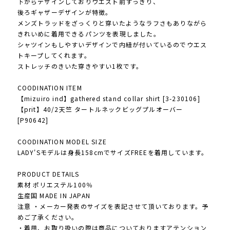
下からデザインしておりウエスト前すっきり、
後ろギャザーデザインが特徴。
メンズトラッドをざっくりと穿いたようなラフさもありながら
きれいめに着用できるパンツを表現しました。
シャツインもしやすいデザインで内紐が付いているのでウエス
トキープしてくれます。
ストレッチのきいた穿きやすい1枚です。
COODINATION ITEM
【mizuiro ind】gathered stand collar shirt [3-230106]
【prit】40/2天竺 タートルネックビッグプルオーバー
[P90642]
COODINATION MODEL SIZE
LADY'Sモデルは身長158cmでサイズFREEを着用しています。
PRODUCT DETAILS
素材 ポリエステル100％
生産国 MADE IN JAPAN
注意 ・メーカー発表のサイズを表記させて頂いております。予
めご了承ください。
・着用、お取り扱いの際は商品についておりますアテンション