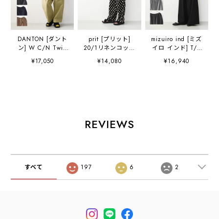
DANTON [ダント
prit [プリット]
mizuiro ind [ミズ
ン] W C/N Twill
20/1リネンコット
イロ インド] T/R
Double Pleated
ンシーチングドッ
wide easy PT [3-
¥17,050
¥14,080
¥16,940
Easy Pants [DT-
トプリントパジャ
260095] T/Rワイ
E0212CNO] C/N
マパンツ
ドイージーパン
ツイルダブルタッ
[P72618] イージ
ツ・ワイドパン
クイージーパン
ーパンツ・ワイド
ツ・ルーズシルエ
ツ・2タックイー
パンツ・リラック
ット・T/R素材・
ジーパンツ・ルー
スパンツ・ドット
きれいめ・LADY'S
ズパンツ・ゆった
柄パンツ・水玉・
[2026AW]
REVIEWS
りシルエット・
リネンコットン・
LADY'S
LADY'S [2026SS]
[2026AW]
すべて
197
6
2