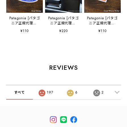
Patagonia [パタゴ
Patagonia [パタゴ
Patagonia [パタゴ
ニア正規代理店]
ニア正規代理店]
ニア正規代理店]
Oval Sticker
Ptagonia Text
Great Waves
¥110
¥220
¥110
[STK42] オーバ
Sticker [STK43]
Sticker [STK44]
ル・ステッカー・
カッティングシー
グレート・ウェー
MEN'S / LADY'S
ト・パタゴニア・
ブズ・ステッカ
[2026SS]
テキスト・ステッ
ー・MEN'S /
カー・MEN'S /
LADY'S [2026SS]
LADY'S [2026SS]
REVIEWS
すべて
197
6
2