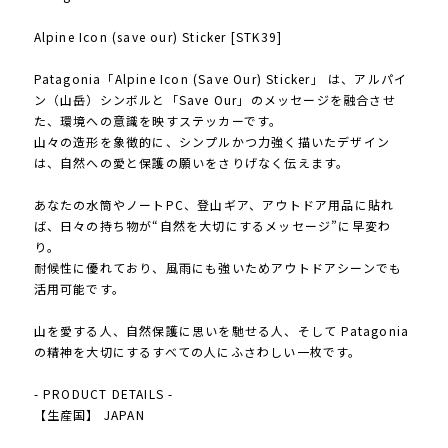
Alpine Icon (save our) Sticker [STK39]
Patagonia「Alpine Icon (Save Our) Sticker」 は、アルパイ
ン（山岳）シンボルと「Save Our」のメッセージを融合させ
た、環境への意識を映すステッカーです。
山々の造形を象徴的に、シンプルかつ力強く描いたデザイン
は、自然への愛と保護の願いをさりげなく伝えます。
あなたの水筒やノートPC、登山ギア、アウトドア用品に貼れ
ば、日々の持ち物が“自然を大切にするメッセージ”に早変わ
り。
耐候性に優れており、風雨にも強いためアウトドアシーンでも
活用可能です。
山を愛する人、自然保護に思いを馳せる人、そして Patagonia
の精神を大切にするすべての人にふさわしい一枚です。
- PRODUCT DETAILS -
【生産国】 JAPAN