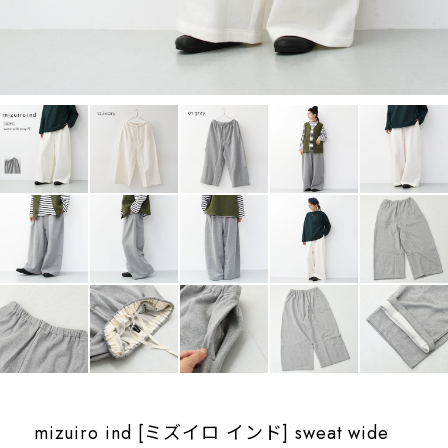
mizuiro ind [ミズイロ インド] sweat wide