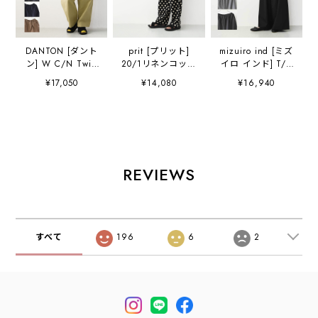
DANTON [ダント
prit [プリット]
mizuiro ind [ミズ
ン] W C/N Twill
20/1リネンコット
イロ インド] T/R
Double Pleated
ンシーチングドッ
wide easy PT [3-
¥17,050
¥14,080
¥16,940
Easy Pants [DT-
トプリントパジャ
260095] T/Rワイ
E0212CNO] C/N
マパンツ
ドイージーパン
ツイルダブルタッ
[P72618] イージ
ツ・ワイドパン
クイージーパン
ーパンツ・ワイド
ツ・ルーズシルエ
ツ・2タックイー
パンツ・リラック
ット・T/R素材・
ジーパンツ・ルー
スパンツ・ドット
きれいめ・LADY'S
ズパンツ・ゆった
柄パンツ・水玉・
[2026AW]
REVIEWS
りシルエット・
リネンコットン・
LADY'S
LADY'S [2026SS]
[2026AW]
すべて
196
6
2