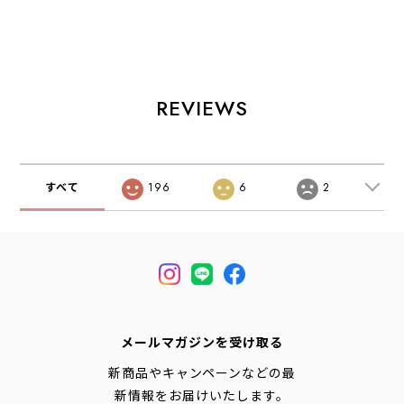
GUARD [26FDG]
GUARD [26RDG]
COOLING NECK
フルドッグガード
レインドッグガー
[26SCN] サマーク
[2026SS]
ド [2026SS]
ーリングネック・
ドッグウエア
[2026SS]
REVIEWS
すべて
196
6
2
メールマガジンを受け取る
新商品やキャンペーンなどの最
新情報をお届けいたします。