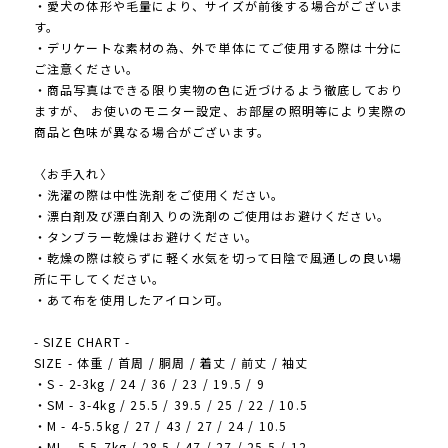
・愛犬の体形や毛量により、サイズが前後する場合がございま
す。
・デリケートな素材の為、外で単体にてご使用する際は十分に
ご注意ください。
・商品写真はできる限り実物の色に近づけるよう徹底しており
ますが、 お使いのモニター設定、お部屋の照明等により実際の
商品と色味が異なる場合がございます。
〈お手入れ〉
・洗濯の際は中性洗剤をご使用ください。
・漂白剤及び漂白剤入りの洗剤のご使用はお避けください。
・タンブラー乾燥はお避けください。
・乾燥の際は絞らずに軽く水気を切って日陰で風通しの良い場
所に干してください。
・あて布を使用したアイロン可。
- SIZE CHART -
SIZE - 体重 / 首周 / 胴周 / 着丈 / 前丈 / 袖丈
・S - 2-3kg / 24 / 36 / 23 / 19.5 / 9
・SM - 3-4kg / 25.5 / 39.5 / 25 / 22 / 10.5
・M - 4-5.5kg / 27 / 43 / 27 / 24 / 10.5
・ML - 5.5-7kg / 28.5 / 47 / 27 / 25.5 / 12