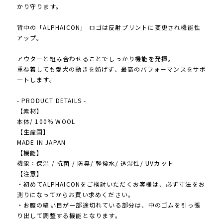
かり守ります。
背中の「ALPHAICON」 ロゴは反射プリントに変更され機能性
アップ。
アウターと組み合わせることでしっかり機能を発揮。
重ね着しても愛犬の動きを妨げず、最高のパフォーマンスをサポ
ートします。
- PRODUCT DETAILS -
【素材】
本体/ 100% WOOL
【生産国】
MADE IN JAPAN
【機能】
機能：保温 / 抗菌 / 防臭/ 軽撥水/ 透湿性/ UVカット
【注意】
・初めてALPHAICONをご検討いただくお客様は、必ず寸法をお
測りになってからお買い求めください。
・お腹の縫い目が一部途切れている部分は、中のゴムを引っ張
り出して調整する機能となります。