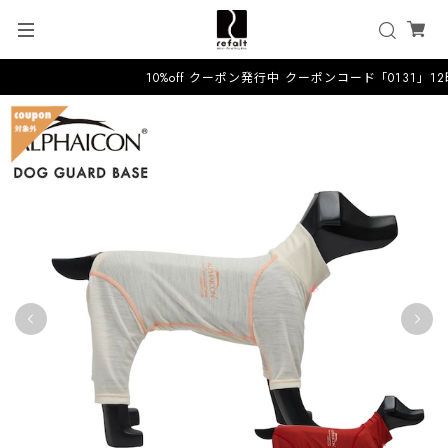
10%off クーポン発行中 クーポンコード「0131」1