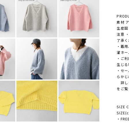
PRODU
素材 
生産国 M
注意 
了承く
・着用
濯ネー
・ご利
生じる
・セー
らかじ
詳しく
をご覧
SIZE 
SIZE(
・FREE 