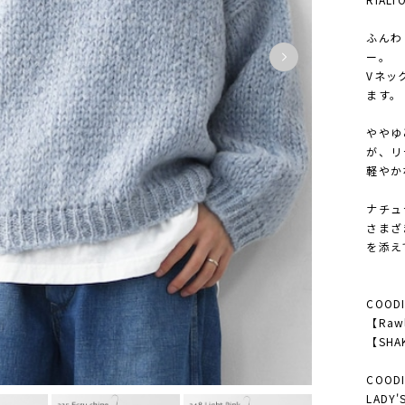
ふんわ
ー。
Vネッ
ます。
ややゆ
が、リ
軽やか
ナチュ
さまざ
を添え
COODI
【Rawl
【SHAK
COODI
LAD