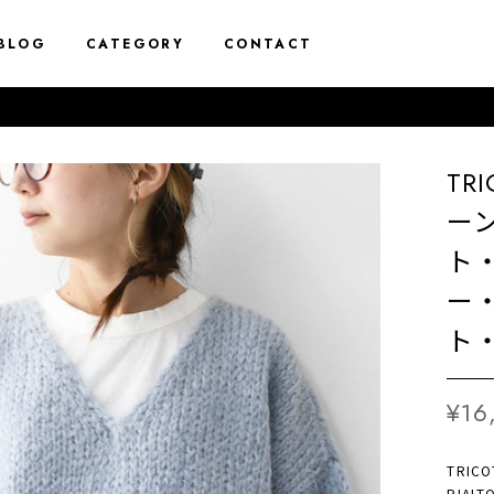
BLOG
CATEGORY
CONTACT
TR
ーン
ト
ー
ト・
¥16
TRIC
RIALTO