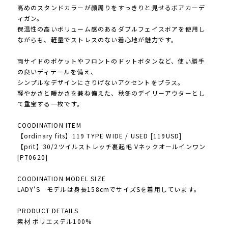
高めのスタンドカラーが顔周りをすっきりと見せるボアカーデ
ィガン。
保温性の高いボリューム感のあるダブルフェイスボアを使用し
ながらも、軽量でストレスのない着心地が魅力です。
両サイドのポケットやフロントのドットボタンなど、使い勝手
の良いディテールを備え、
シンプルなデザインにさりげないアクセントをプラス。
軽やかさと暖かさを兼ね備えた、秋冬のデイリーアウターとし
て重宝する一枚です。
COODINATION ITEM
【ordinary fits】119 TYPE WIDE / USED [119USD]
【prit】30/2ツイルストレッチ裏起毛 Vネックオールインワン
[P70620]
COODINATION MODEL SIZE
LADY'S モデルは身長158cmでサイズSを着用しています。
PRODUCT DETAILS
素材 ポリエステル100%