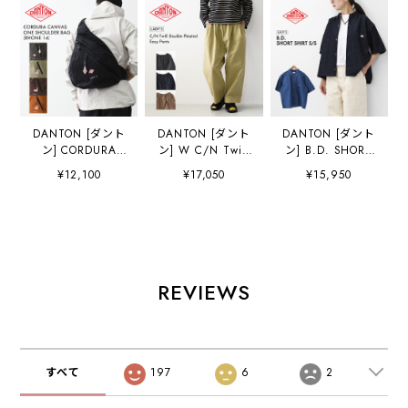
DANTON [ダント
DANTON [ダント
DANTON [ダント
ン] CORDURA
ン] W C/N Twill
ン] B.D. SHORT
CANVAS ONE
Double Pleated
SHIRT S/S [DT-
¥12,100
¥17,050
¥15,950
SHOULDER
Easy Pants [DT-
B0443DUG] B.D.
BAG「RHONE
E0212CNO] C/N
ショートシャツ シ
14」 [rhone14] コ
ツイルダブルタッ
ョートスリーブ・
ーデュラキャンバ
クイージーパン
デニムシャツ・ラ
スワンショルダー
ツ・2タックイー
イトデニムシャ
バッグ「ローヌ
ジーパンツ・ルー
ツ・ダンガリーシ
14」・ショルダー
ズパンツ・ゆった
ャツ・ボタンダウ
REVIEWS
バッグ・ワンショ
りシルエット・
ンシャツ・半袖シ
ルダー・デイリー
LADY'S
ャツ・ゆったりシ
ユース・14L・コ
[2026AW]
ルエット・LADY'S
ーデュラキャンバ
[2026SS]
ス・MEN'S /
すべて
197
6
2
LADY'S
[2026AW]