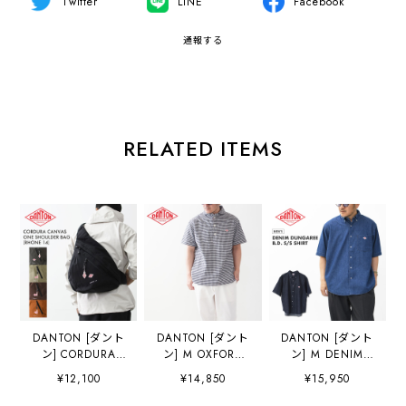
Twitter
LINE
Facebook
通報する
RELATED ITEMS
DANTON [ダント
DANTON [ダント
DANTON [ダント
ン] CORDURA
ン] M OXFORD
ン] M DENIM
CANVAS ONE
ROUND COLLAR
DUNGAREE B.D.
¥12,100
¥14,850
¥15,950
SHOULDER
SHORT SLEEVE
S/S SHIRT [DT-
BAG「RHONE
PULLOVER SHIRT
B0337DUG] デニ