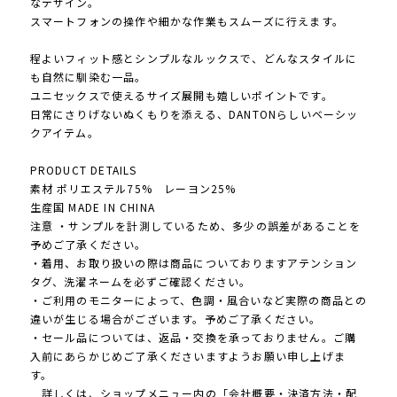
なデザイン。
スマートフォンの操作や細かな作業もスムーズに行えます。
程よいフィット感とシンプルなルックスで、どんなスタイルに
も自然に馴染む一品。
ユニセックスで使えるサイズ展開も嬉しいポイントです。
日常にさりげないぬくもりを添える、DANTONらしいベーシッ
クアイテム。
PRODUCT DETAILS
素材 ポリエステル75% レーヨン25%
生産国 MADE IN CHINA
注意 ・サンプルを計測しているため、多少の誤差があることを
予めご了承ください。
・着用、お取り扱いの際は商品についておりますアテンション
タグ、洗濯ネームを必ずご確認ください。
・ご利用のモニターによって、色調・風合いなど実際の商品との
違いが生じる場合がございます。予めご了承ください。
・セール品については、返品・交換を承っておりません。ご購
入前にあらかじめご了承くださいますようお願い申し上げま
す。
詳しくは、ショップメニュー内の「会社概要・決済方法・配