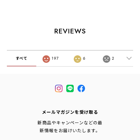
14」 [rhone14] コ
[DT-B0284OXP]
ムタンガリーボタ
ーデュラキャンバ
オクスフォードラ
ンダウンショート
スワンショルダー
ウンドカラーショ
スリーブシャツ・
バッグ「ローヌ
ートスリーブプル
タンガリーシャ
14」・ショルダー
オーバーシャツ・
ツ・デニムシャ
REVIEWS
バッグ・ワンショ
半袖シャツ・コッ
ツ・カジュアルシ
ルダー・デイリー
トンシャツ・ギン
ャツ・半袖シャ
ユース・14L・コ
ガムチェック・チ
ツ・MEN'S
ーデュラキャンバ
ャックシャツ・丸
[2026SS]
ス・MEN'S /
襟・MEN'S
すべて
197
6
2
LADY'S
[2026SS]
[2026AW]
メールマガジンを受け取る
新商品やキャンペーンなどの最
新情報をお届けいたします。