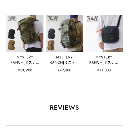
MYSTERY
MYSTERY
MYSTERY
RANCH[ミステリ
RANCH[ミステリ
RANCH[ミステリ
ーランチ] BLITZ
ーランチ] BLITZ
ーランチ]
¥53,900
¥47,300
¥11,000
35 [19761509] ブ
30 [19761510] ブ
DISTRICT 4
リッツ 35・バッ
リッツ 30・バッ
[19761507-
クパック・リュッ
クパック・リュッ
tw/BLACK] ディス
クサック・デイバ
クサック・デイバ
トリクト 4・ショ
ッグ ミリタリーバ
ッグ・ミリタリー
ルダーバッグ・ヒ
ッグ・サープラ
バッグ・サープラ
ップバッグ・ボデ
ス
ス
ィーバッグ・必需
REVIEWS
MEN'S/LADY'S
MEN'S/LADY'S
品・スマホケー
[2026SS]
[2026SS]
ス
MEN'S/LADY'S
[2026SS]