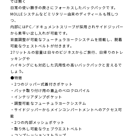
では無く
日常の使い勝手の良さにフォーカスしたバックパックです。
MOLLEシステムなどミリタリー由来のディティールも残しつ
つ、
内部にはPC／ドキュメントスリーブが採用されサイドジッパー
から素早い出し入れが可能です。
背面調整が可能なフューチュラヨークシステムを搭載し、脱着
可能なウェストベルトが付きます。
27リットルの容量は日々のビジネスからご旅行、日帰りのトレ
ッキングや
ハイキングにも対応した汎用性の高いバックパックと言えるで
しょう。
●特徴
・2つのジッパー式蓋付きポケット
・パッチ取り付け用の蓋上のベロクロパイル
・インテリアダンプポケット
・調整可能なフューチュラヨークシステム
・サイドジッパーからメインコンパートメントへのアクセス可
能
・2つの内部メッシュポケット
・取り外し可能なウェブウエストベルト
・コンプレッションストラップ