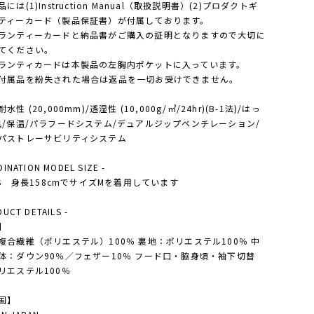
には(1)Instruction Manual（取扱説明書）(2)プロダクトギ
ティーカード（製品保証書）が付属しております。
ランティーカードと納品書がご購入の証明となりますので大切に
てください。
ランティカードは本製品の左胸内ポケットに入っています。
付属品を紛失された場合は返品を一切お受けできません。
水性 (20,000mm)/透湿性 (10,000g/㎡/24hr)(B-1法)/はっ
風/保温/パラフードシステム/デュアルジップベンチレーション/
パストレーサビリティシステム
DINATION MODEL SIZE -
Y'S 身長158cmでサイズMを着用しています
DUCT DETAILS -
】
複合繊維（ポリエステル）100％ 裏地：ポリエステル100％ 中
体：ダウン90％／フェザー10％ フード口・脇身頃・袖下切替
リエステル100％
国】