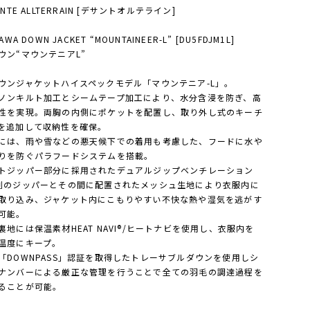
ENTE ALLTERRAIN [デサントオルテライン]
AWA DOWN JACKET “MOUNTAINEER-L” [DU5FDJM1L]
ウン“マウンテニアL”
ウンジャケットハイスペックモデル「マウンテニア-L」。
ノンキルト加工とシームテープ加工により、水分含浸を防ぎ、高
性を実現。両胸の内側にポケットを配置し、取り外し式のキーチ
を追加して収納性を確保。
には、雨や雪などの悪天候下での着用も考慮した、フードに水や
りを防ぐパラフードシステムを搭載。
トジッパー部分に採用されたデュアルジップベンチレーション
列のジッパーとその間に配置されたメッシュ生地により衣服内に
取り込み、ジャケット内にこもりやすい不快な熱や湿気を逃がす
可能。
裏地には保温素材HEAT NAVI®/ヒートナビを使用し、衣服内を
温度にキープ。
「DOWNPASS」認証を取得したトレーサブルダウンを使用しシ
ナンバーによる厳正な管理を行うことで全ての羽毛の調達過程を
ることが可能。