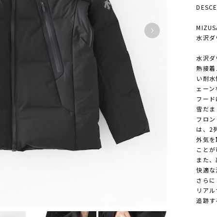
DESC
MIZUS
水沢ダ
水沢ダ
熱接着
い耐水
ェーン
フード
雪だま
フロン
は、2
外気を
ことが
また、
快適な
さらに
リアル
追跡す