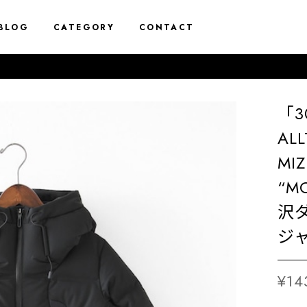
BLOG
CATEGORY
CONTACT
「3
AL
MI
“MO
沢ダ
ジャ
¥14