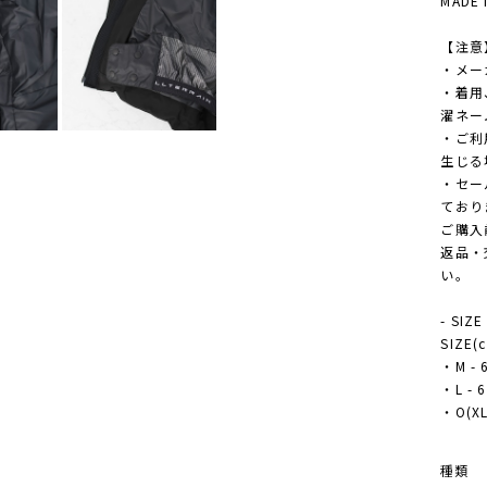
MADE 
【注意
・メー
・着用
濯ネー
・ご利
生じる
・セー
ており
ご購入
返品・
い。
- SIZE
SIZE(
・M - 6
・L - 6
・O(XL)
種類