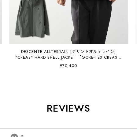
DESCENTE ALLTERRAIN [デサントオルテライン]
"CREAS" HARD SHELL JACKET 「GORE-TEX CREAS」
[DU6SWBA3M] ハードシェルジャケット「ゴアテックス
¥70,400
プロ クレアス」・MEN'S [2026SS](DESCENTE)HARD
SHELL JACKET 「GORE-TEX C-KINT CREAS」
(du6swba3m) (
REVIEWS
2