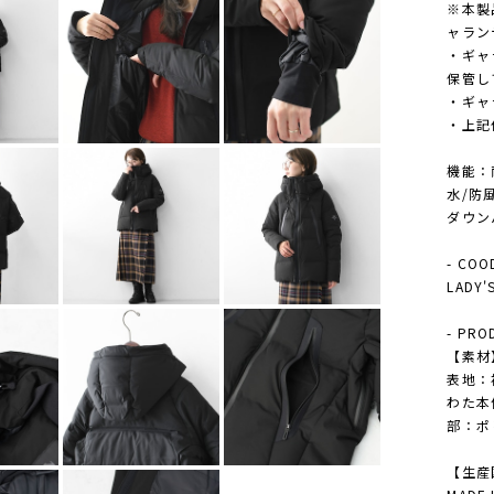
※本製品
ャラン
・ギャ
保管し
・ギャ
・上記
機能：耐
水/防
ダウン
- COO
LAD
- PRO
【素材
表地：
わた本
部：ポ
【生産