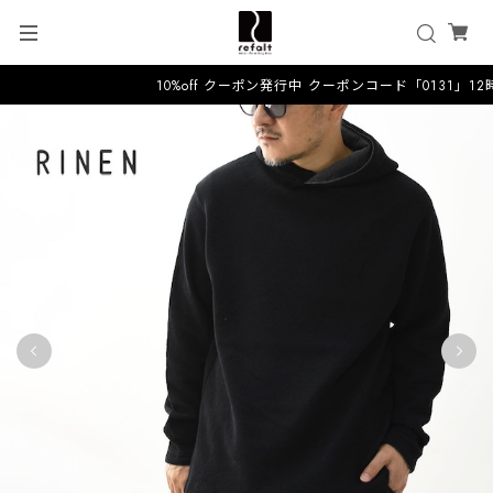
10%off クーポン発行中 クーポンコード「0131」1