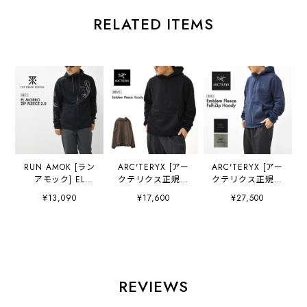
RELATED ITEMS
RUN AMOK [ラン
ARC'TERYX [アー
ARC'TERYX [アー
アモック] EL
クテリクス正規代
クテリクス正規代
MORRO ZIP
理店] Emblem
理店] Emblem
¥13,090
¥17,600
¥27,500
FLEECE 2.0
Fleece Hoody
Fleece Full-Zip
[RF374] エルモロ
Men's
Hoody M
ジップフリース
[X000009788] エ
[X000009929] エ
2.0・アウター・
ンブレム フリース
ンブレム フリース
フリースパーカ
フーディ メンズ・
フルジップ フーデ
ー・フードパーカ
フリースフーディ
ィ メンズ・フルジ
ー・アウトドア・
・オーガニックコ
ップフリース・ク
REVIEWS
キャンプ・ランニ
ットン・クライミ
ライミングフーデ
ング・アクティビ
ング・トレイル・
ィ・キャンプ・タ