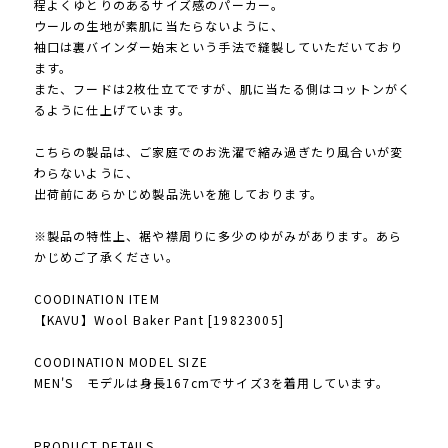
程よくゆとりのあるサイズ感のパーカー。
ウールの生地が素肌に当たらないように、
袖口は裏バインダー始末という手法で縫製していただいており
ます。
また、フードは2枚仕立てですが、肌に当たる側はコットンがく
るように仕上げています。
こちらの製品は、ご家庭でのお洗濯で縮み過ぎたり風合いが変
わらないように、
出荷前にあらかじめ製品洗いを施しております。
※製品の特性上、裾や襟周りに多少のゆがみがあります。あら
かじめご了承ください。
COODINATION ITEM
【KAVU】Wool Baker Pant [19823005]
COODINATION MODEL SIZE
MEN'S モデルは身長167cmでサイズ3を着用しています。
PRODUCT DETAILS