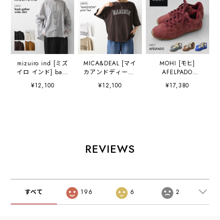
mizuiro ind [ミズ
MICA&DEAL [マイ
MOHI [モヒ]
イロ インド] back
カアンドディール]
AFELPADO
gather wide shirt
"MADISON" print
[AB713-11-AF] ス
¥12,100
¥12,100
¥17,380
[1-238975] バッ
Tee
ニーカー・カラフ
クギャザーワイド
[0126309064] プ
ル・おしゃれスニ
シャツ・コットン
リントティー・ゆ
ーカー・スエー
シャツ・ブラウ
ったりシルエッ
ド・カジュアル・
ス・バックギャザ
ト・カットソー・
シンプル・LADY'S
ー・長袖・ワイド
七分袖・キレイ
[2026AW]
シルエット・
め・LADY'S
REVIEWS
LADY'S
[2026AW]
[2026AW]
すべて
196
6
2