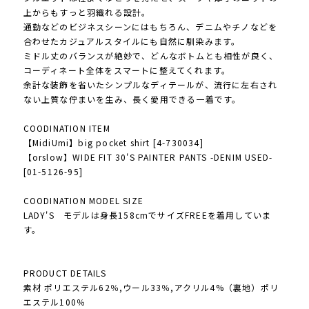
上からもすっと羽織れる設計。
通勤などのビジネスシーンにはもちろん、デニムやチノなどを
合わせたカジュアルスタイルにも自然に馴染みます。
ミドル丈のバランスが絶妙で、どんなボトムとも相性が良く、
コーディネート全体をスマートに整えてくれます。
余計な装飾を省いたシンプルなディテールが、流行に左右され
ない上質な佇まいを生み、長く愛用できる一着です。
COODINATION ITEM
【MidiUmi】big pocket shirt [4-730034]
【orslow】WIDE FIT 30'S PAINTER PANTS -DENIM USED-
[01-5126-95]
COODINATION MODEL SIZE
LADY'S モデルは身長158cmでサイズFREEを着用していま
す。
PRODUCT DETAILS
素材 ポリエステル62％,ウール33％,アクリル4%（裏地）ポリ
エステル100％