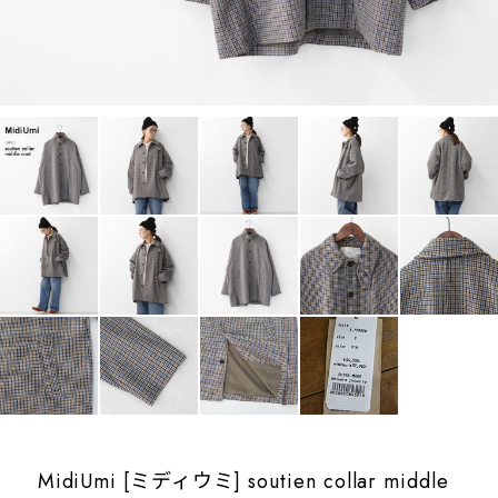
MidiUmi [ミディウミ] soutien collar middle