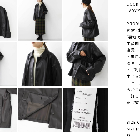
COODI
LADY
PRODU
素材 
(裏地
生産国 M
注意 
・着用
濯ネー
・ご利
生じる
・セー
らかじ
詳しく
をご覧
SIZE 
SIZE
り