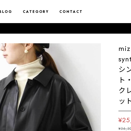
BLOG
CATEGORY
CONTACT
mi
syn
シ
ト
ク
ット
¥25
¥36,3