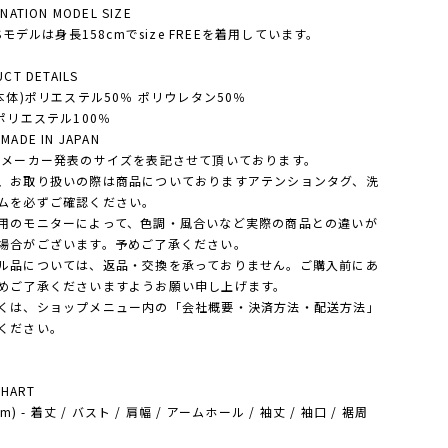
NATION MODEL SIZE
'Sモデルは身長158cmでsize FREEを着用しています。
CT DETAILS
(本体)ポリエステル50％ ポリウレタン50％
)ポリエステル100％
ADE IN JAPAN
・メーカー発表のサイズを表記させて頂いております。
、お取り扱いの際は商品についておりますアテンションタグ、洗
ムを必ずご確認ください。
用のモニターによって、色調・風合いなど実際の商品との違いが
場合がございます。予めご了承ください。
ル品については、返品・交換を承っておりません。ご購入前にあ
めご了承くださいますようお願い申し上げます。
は、ショップメニュー内の「会社概要・決済方法・配送方法」
ください。
CHART
(cm) - 着丈 / バスト / 肩幅 / アームホール / 袖丈 / 袖口 / 裾周