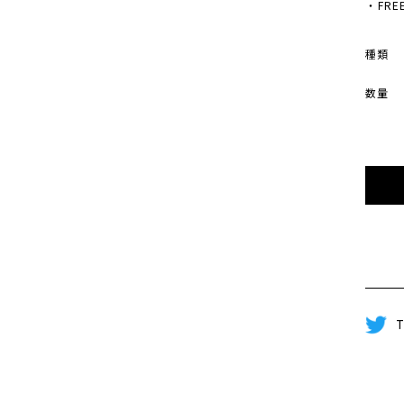
・FREE 
種類
数量
T