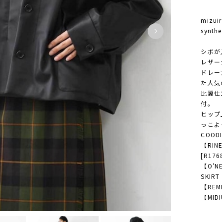
mizu
synthe
シボが
レザー
ドレー
た人気
比翼仕
付。
ヒップ
っこよ
COODI
【RI
[R176
【O'NE
SKIRT
【REM
【MIDI