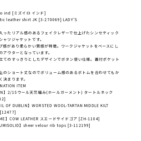
iro ind [ミズイロ インド]
tic leather shirt JK [3-270069] LADY'S
入ったリアル感のあるフェイクレザーで仕上げたシンセティック
シャツジャケットです。
プ感があり柔らかい質感が特徴。ワークジャケットをベースにし
のアウターとなっています。
立てのすっきりとしたデザインでボタン使い仕様。蓋付ポケット
上のショート丈なのでボリューム感のあるボトムを合わせてもか
く決まります。
NATION ITEM
NEN】2/15ウール天竺編み(ホールガーメント) タートルネック
82]
IL OF DUBLIN】WORSTED WOOL-TARTAN MIDDLE KILT
 [12477]
ME】COW LEATHER スエードサイドゴア [ZH-1104]
UMISOLID】sheer velour rib tops [3-112199]