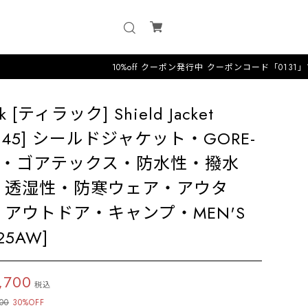
10%off クーポン発行中 クーポンコード「0131」12時までのオ
ak [ティラック] Shield Jacket
0145] シールドジャケット・GORE-
EX・ゴアテックス・防水性・撥水
・透湿性・防寒ウェア・アウタ
・アウトドア・キャンプ・MEN'S
25AW]
,700
税込
00
30%OFF