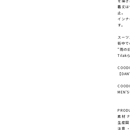
を描き
着丈は
止。
インナ
す。
スーツ
街中で
“雨の
Tila
COODI
【DANT
COODI
MEN
PRODU
素材 
生産国 M
注意 