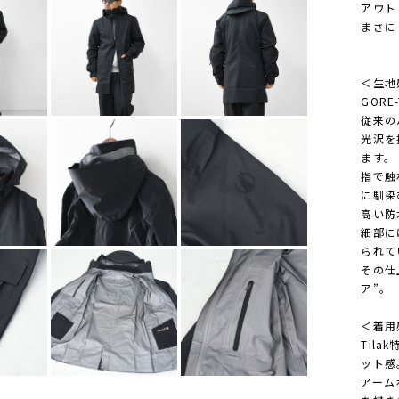
アウト
まさに
＜生地
GOR
従来の
光沢を
ます。
指で触
に馴染
高い防
細部に
られて
その仕
ア”。
＜着用
Til
ット感
アーム