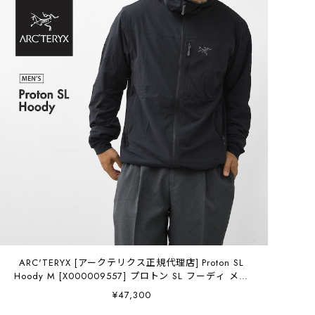
ARC'TERYX [アークテリクス正規代理店] Proton SL
Hoody M [X000009557] プロトン SL フーディ メン
ズ・クライミング・軽量・通気性・耐久性・MEN'S
¥47,300
[2026SS]