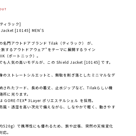
OUT
k [ティラック]
 Jacket [10145] MEN'S
の名門アウトドアブランド Tilak（ティラック） が、
を旅するアウトドアウェア”をテーマに展開するライン
TNIK（ポートニック）。
も人気の高いモデルが、この Shield Jacket [10145] です。
身のストレートシルエットと、無駄を削ぎ落としたミニマルなデ
。
納されたフード、長めの着丈、止水ジップなど、Tilakらしい機
随所に光ります。
 GORE-TEX® 3Layer ポリエステルシェル を採用。
防風・透湿を高い次元で備えながら、しなやかで軽く、動きやす
約520g）で携帯性にも優れるため、旅や出張、突然の天候変化
対応。