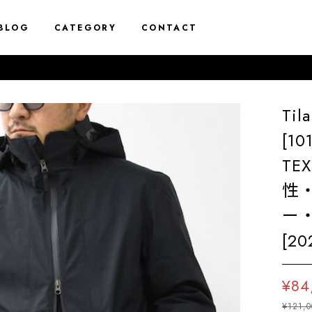
BLOG
CATEGORY
CONTACT
Til
[1
T
性
ー
[20
¥84
¥121,0