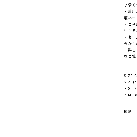
了承く
・着用
濯ネー
・ご利
生じる
・セー
らかじ
詳しく
をご覧
SIZE 
SIZE(
・S - 8
・M - 8
種類