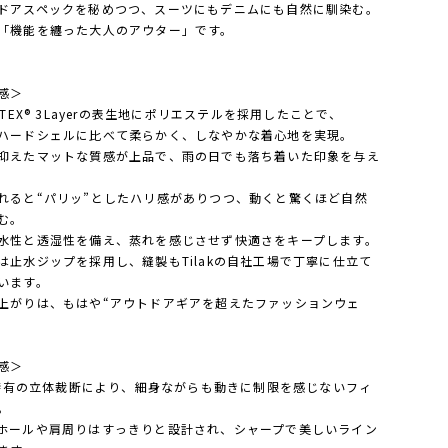
ドアスペックを秘めつつ、スーツにもデニムにも自然に馴染む。
「機能を纏った大人のアウター」です。
感＞
E-TEX® 3Layerの表生地にポリエステルを採用したことで、
ハードシェルに比べて柔らかく、しなやかな着心地を実現。
抑えたマットな質感が上品で、雨の日でも落ち着いた印象を与え
れると“パリッ”としたハリ感がありつつ、動くと驚くほど自然
む。
水性と透湿性を備え、蒸れを感じさせず快適さをキープします。
は止水ジップを採用し、縫製もTilakの自社工場で丁寧に仕立て
います。
上がりは、もはや“アウトドアギアを超えたファッションウェ
感＞
ak特有の立体裁断により、細身ながらも動きに制限を感じないフィ
。
ホールや肩周りはすっきりと設計され、シャープで美しいライン