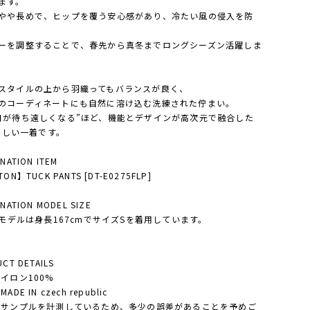
ます。
やや長めで、ヒップを覆う安心感があり、冷たい風の侵入を防
ーを調整することで、春先から真冬までロングシーズン活躍しま
スタイルの上から羽織ってもバランスが良く、
のコーディネートにも自然に溶け込む洗練された佇まい。
日が待ち遠しくなる”ほど、機能とデザインが高次元で融合した
kらしい一着です。
NATION ITEM
ON】TUCK PANTS [DT-E0275FLP]
NATION MODEL SIZE
'Sモデルは身長167cmでサイズSを着用しています。
CT DETAILS
ナイロン100%
ADE IN czech republic
・サンプルを計測しているため、多少の誤差があることを予めご