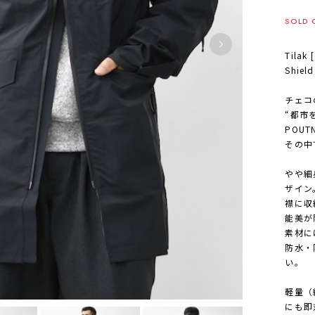
SOLD 
Tila
Shield
チェコ
“都市
POU
その中で
やや細
ザイン
襟に収
能美が
素材には
防水・
い。
軽量（
にも即