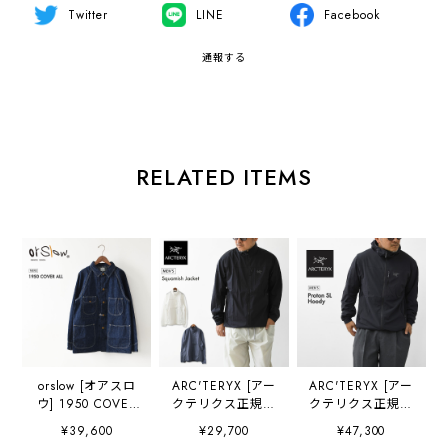
Twitter
LINE
Facebook
通報する
RELATED ITEMS
orslow [オアスロ
ARC'TERYX [アー
ARC'TERYX [アー
ウ] 1950 COVER
クテリクス正規代
クテリクス正規代
ALL カバーオール
理店] Squamish
理店] Proton SL
¥39,600
¥29,700
¥47,300
[03-6140-81] ライ
Jacket M
Hoody M