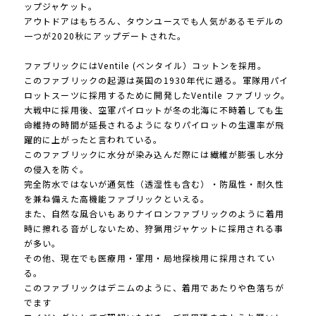
ップジャケット。
アウトドアはもちろん、タウンユースでも人気があるモデルの
一つが2020秋にアップデートされた。
ファブリックにはVentile (ベンタイル）コットンを採用。
このファブリックの起源は英国の1930年代に遡る。軍隊用パイ
ロットスーツに採用するために開発したVentile ファブリック。
大戦中に採用後、空軍パイロットが冬の北海に不時着しても生
命維持の時間が延長されるようになりパイロットの生還率が飛
躍的に上がったと言われている。
このファブリックに水分が染み込んだ際には繊維が膨張し水分
の侵入を防ぐ。
完全防水ではないが通気性（透湿性も含む）・防風性・耐久性
を兼ね備えた高機能ファブリックといえる。
また、自然な風合いもありナイロンファブリックのように着用
時に擦れる音がしないため、狩猟用ジャケットに採用される事
が多い。
その他、現在でも医療用・軍用・局地探検用に採用されてい
る。
このファブリックはデニムのように、着用であたりや色落ちが
でます