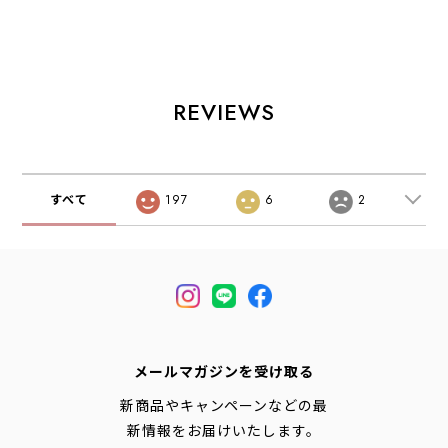
トオンスなデニム
[X000010284] ス
[X000009557] プ
ジャケット スト
コーミッシュ ジャ
ロトン SL フーデ
ア系ビンテージ好
ケット メンズ・ウ
ィ メンズ・クライ
き必見 MEN'S /
インドシェルジャ
ミング・軽量・通
LADY'S
ケット・防風性・
気性・耐久性・
[2026AW]
通気性・MEN'S
MEN'S [2026SS]
REVIEWS
[2026SS]
すべて
197
6
2
メールマガジンを受け取る
新商品やキャンペーンなどの最
新情報をお届けいたします。