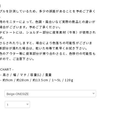
】
プルを計測しているため、多少の誤差があることを予めご了承く
。
用のモニターによって、色調・風合いなど実際の商品との違いが
場合がございます。予めご了承ください。
チビトートには、ショルダー部分に皮革素材（牛革）が使用され
す。
らされたりしますと、場合により色落ちの可能性がございま
革部分が濡れた場合は、乾いた布等で素早くお拭き下さい。
色のアウター等に皮革部分が擦り合わさると、色移行の可能性も
すので、ご注意下さい。
 CHART -
 高さ / 幅 / マチ / 容量(L) / 重量
 約9cm / 約28cm / 約13.5cm / 1～5L / 120g