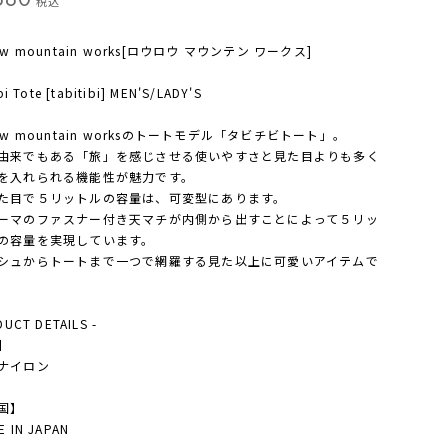
税込
ow mountain works[ロウロウ マウンテン ワークス]
bi Tote [tabitibi] MEN'S/LADY'S
ow mountain worksのトートモデル「タビチビトート」。
由来でもある「旅」を感じさせる使いやすさと見た目よりも多く
を入れられる機能性が魅力です。
た目で５リットルの容量は、可変型にあります。
ーマのファスナー付き天マチが内側から出すことによって５リッ
の容量を実現しています。
シュからトートまで一つで網羅する見た以上に可愛いアイテムで
DUCT DETAILS -
】
ナイロン
国】
 IN JAPAN