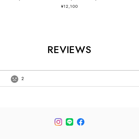
ク ミディアム・ショルダーバッグ・コンパクトトート・
¥12,100
サコッシュ・軽量・ウエストポーチ・MEN'S/ LADY'S
[2026AW]
REVIEWS
2