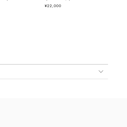
ンツ・ハーフパンツ・ショートパンツ・ワークパンツ・
¥22,000
アウトドア・MEN'S / LADY'S [2026AW]