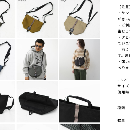
【注意
・サン
ださい
・ご利
生じる
・タビ
ていま
雨にさ
す。皮
・薄い
ありま
- SIZE
サイズ -
使用時 -
種類
数量