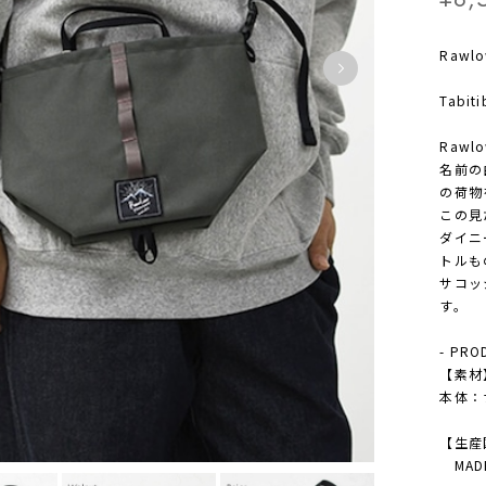
Rawl
Tabiti
Rawl
名前の
の荷物
この見
ダイニ
トルも
サコッ
す。
- PRO
【素材
本体：
【生産
MADE