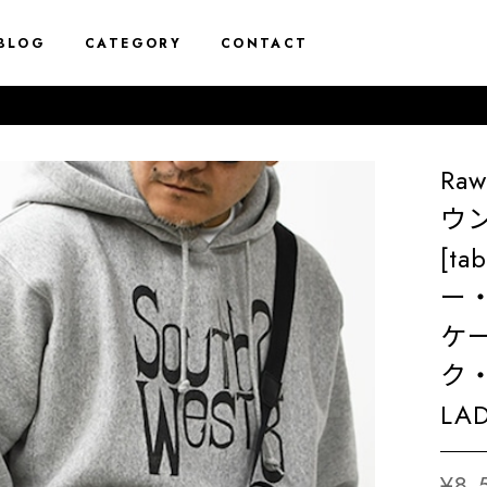
BLOG
CATEGORY
CONTACT
Ra
ウン
[t
ー
ケ
ク・
LAD
¥8,