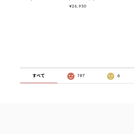
パンツ・ベイカーパンツ・ワークパンツ・バルーンシル
¥26,950
エット・ミリタリー・アウトドア・MEN'S / LADY'S
[2026AW]
すべて
197
6