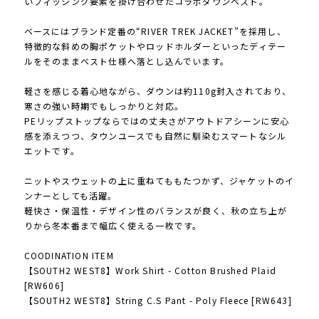
いフィッシング要素を掛け合わせたコラボダウンベスト。
ベースにはブランド定番の“RIVER TREK JACKET”を採用し、
特徴的な斜めの胸ポケットやロッドホルダーといったディテー
ルをそのままベスト仕様へ落とし込んでいます。
軽さを感じる着心地ながら、ダウンは約110g封入されており、
寒さの強い時期でもしっかりと対応。
PEリップストップならではの丈夫さがアウトドアシーンに安心
感を添えつつ、タウンユースでも自然に馴染むスマートなシル
エットです。
ニットやスウェットの上に重ねてももたつかず、ジャケットのイ
ンナーとしても活躍。
軽快さ・保温性・デザイン性のバランスが良く、秋の立ち上が
りから冬本番まで幅広く使える一枚です。
COODINATION ITEM
【SOUTH2 WEST8】Work Shirt - Cotton Brushed Plaid
[RW606]
【SOUTH2 WEST8】String C.S Pant - Poly Fleece [RW643]