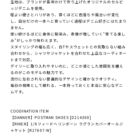
生地は、ブランドが長年かけて作り上げたオリジナルのセルビ
ッジデニムを使用。
程よい硬さとハリがあり、穿くほどに色落ちや風合いが変化
し、自分だけの一本へと育っていく過程はデニム好きにはたまり
ません。
使い続けるほどに身体に馴染み、表情が増していく“育てる楽し
み”がしっかり味わえます。
スタイリングの幅も広く、白Tやスウェットとの気取らない組み
合わせから、シャツやジャケットを合わせた上品なコーディネー
トまで対応。
デイリーに取り入れやすいのに、どこか凛とした雰囲気を纏え
るのがこのモデルの魅力です。
流行に左右されない普遍的なデザインと確かなクオリティ。
毎日の相棒として頼れる、一本持っておくと本当に安心なデニ
ムです。
COODINATION ITEM
【DANNER】POSTMAN SHOES [D214300]
【RINEN】1/6ツィードヘリンボーン ラグランカバーオールジ
ャケット [R27607-W]