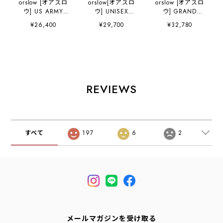
orslow [オアスロ
orslow[オアスロ
orslow [オアスロ
ウ] US ARMY
ウ] UNISEX
ウ] GRAND
SHIRT [03-8045-
VINTAGE FIT 6
DAD'S FIT
¥26,400
¥29,700
¥32,780
16] ユーエスアー
POCKETS CARGO
DENIM PANTS
ミーシャツ ・ミリ
PANTS [03-
[01-1011-81] グラ
タリーシャツ・ミ
V5260RIP-76] ユ
ンドダドフィット
リタリージャケッ
ニセックス ヴィン
パンツ・デニム・
ト・シャツジャケ
テージ フィット6
ゆったり・ワーク
ット・MEN'S /
ポケット カーゴパ
テイスト・ヴィン
LADY'S
ンツ・MEN'S /
テージ・セルビッ
REVIEWS
[2026AW]
LADY'S
ジデニム・
[2026AW]
MEN'S/LADY'S
[2026bAW]
すべて
197
6
2
メールマガジンを受け取る