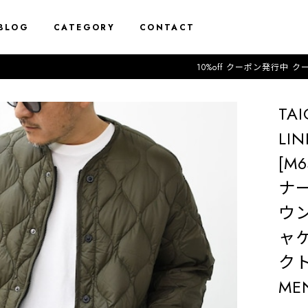
BLOG
CATEGORY
CONTACT
10%off クーポン発行中 クーポンコード「0
TA
LIN
[M
ナ
ウ
ャ
ク
MEN