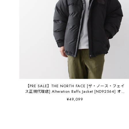
【PRE SALE】THE NORTH FACE [ザ・ノース・フェイ
ス正規代理店] Alteration Baffs Jacket [ND92564] オル
タレーションバフズジャケット（ユニセックス）・ダウ
¥49,099
ンジャケット・保温・はっ水・キャンプ・焚き火・アウ
トドア・MEN'S / LADY'S [2025AW]