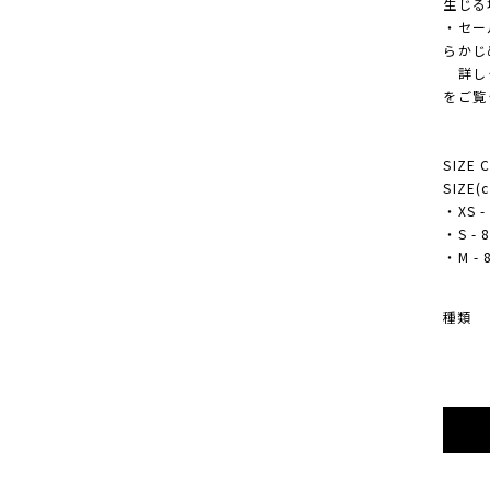
生じる
・セー
らかじ
詳しく
をご覧
SIZE 
SIZE(
・XS - 
・S - 8
・M - 8
種類