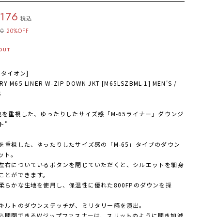
,176
税込
70
20%OFF
OUT
N[タイオン]
ARY M65 LINER W-ZIP DOWN JKT [M65LSZBML-1] MEN'S /
S
地を重視した、ゆったりしたサイズ感「M-65ライナー」ダウンジ
ト"
を重視した、ゆったりしたサイズ感の「M-65」タイプのダウン
ット。
左右についているボタンを閉じていただくと、シルエットを細身
ことができます。
柔らかな生地を使用し、保温性に優れた800FPのダウンを採
キルトのダウンステッチが、ミリタリー感を演出。
ら開閉できるWジップファスナーは、スリットのように開き加減