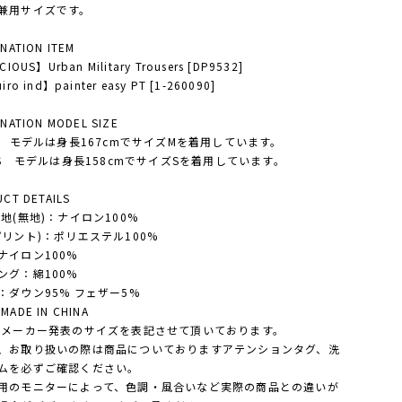
兼用サイズです。
NATION ITEM
CIOUS】Urban Military Trousers [DP9532]
iro ind】painter easy PT [1-260090]
NATION MODEL SIZE
'S モデルは身長167cmでサイズMを着用しています。
Y'S モデルは身長158cmでサイズSを着用しています。
CT DETAILS
表地(無地)：ナイロン100%
プリント)：ポリエステル100%
ナイロン100%
ング：綿100%
：ダウン95% フェザー5%
ADE IN CHINA
・メーカー発表のサイズを表記させて頂いております。
、お取り扱いの際は商品についておりますアテンションタグ、洗
ムを必ずご確認ください。
用のモニターによって、色調・風合いなど実際の商品との違いが