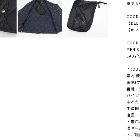
※男女
COODI
【DELI
【mizu
COODI
MEN
LAD
PRODU
素材 
表地(
裏地：
パイピ
中わた
生産国 M
注意 
・着用
濯ネー
・ご利