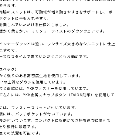
できます。
両脇のスリットは、可動域が増え動きやすさをサポートし、 ボ
ポケットに手も入れやすく、
を楽しんでいただける仕様としました。
暖かく柔らかい、ミリタリーテイストのダウンウェアです。
インナーダウンとは違い、ワンサイズ大きめなシルエットに仕上
ますので、
ーズなスタイルで着ていただくこともお勧めです。
スペック】
かく張りのある高密度生地を使用しています。
0FPの上質なダウンを使用しています。
てと両脇には、YKKファスナーを使用しています。
て左右には、YKK金属スナップボタン（TAION刻印）を使用して
。
には、ファスナースリットが付いています。
腰には、パッチポケットが付いています。
袋が付いています。コンパクトに収納ができ持ち運びに便利で
出や旅行に最適です。
庭での洗濯も可能です。