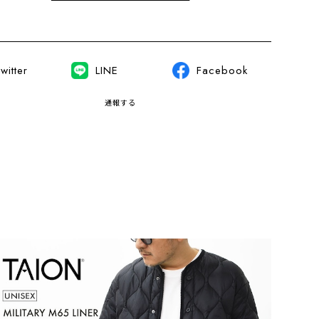
witter
LINE
Facebook
通報する