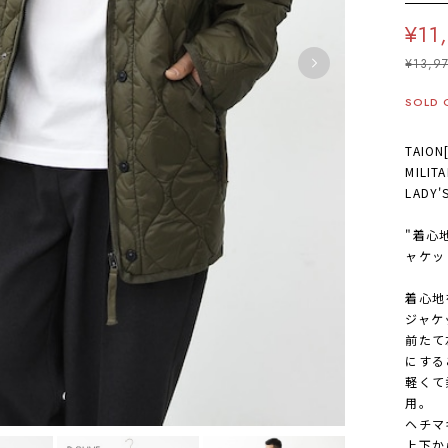
¥11
¥13,9
SOLD 
TAIO
MILIT
LADY'
"着心
ャケッ
着心地
ジャケ
前たて
にする
軽くて
用。
ヘチマ
上下か