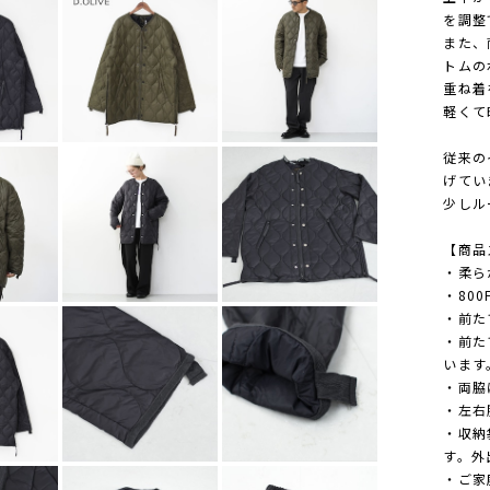
を調整
また、
トムの
重ね着
軽くて
従来の
げてい
少しル
【商品
・柔ら
・80
・前た
・前た
います
・両脇
・左右
・収納
す。外
・ご家