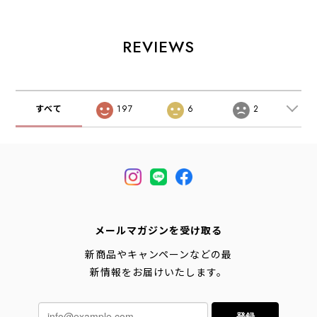
プレゼントにも・
ル-1130・スニー
エアー バルーン・
ギフト・スニーカ
カー・アウトド
スカーフ・柄スカ
ーソックス・カラ
ア・タウンユー
ーフ・バンダナ・
ーソックス・国
ス・MEN'S /
小物・大人かわい
REVIEWS
産・MEN'S /
LADY'S
い・ LADY'S
LADY'S
[2026AW]
[2026AW]
[2026AW]
すべて
197
6
2
メールマガジンを受け取る
新商品やキャンペーンなどの最
新情報をお届けいたします。
登録