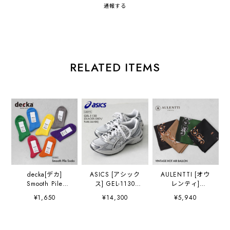
通報する
RELATED ITEMS
decka[デカ]
ASICS [アシック
AULENTTI [オウ
Smooth Pile
ス] GEL-1130
レンティ]
Socks [de-34] ス
GLACIER.GREY/P
VINTAGE HOT
¥1,650
¥14,300
¥5,940
ムースパイルソッ
URE.SILVER
AIR BALLON(気
クス・日本製・靴
[1203A609-
球) [LA-J9775] ヴ
下・ショート丈・
GGPS] ゲ
ィンテージ ホット