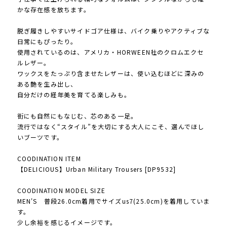
かな存在感を放ちます。
脱ぎ履きしやすいサイドゴア仕様は、バイク乗りやアクティブな
日常にもぴったり。
使用されているのは、アメリカ・HORWEEN社のクロムエクセ
ルレザー。
ワックスをたっぷり含ませたレザーは、使い込むほどに深みの
ある艶を生み出し、
自分だけの経年美を育てる楽しみも。
街にも自然にもなじむ、芯のある一足。
流行ではなく“スタイル”を大切にする大人にこそ、選んでほし
いブーツです。
COODINATION ITEM
【DELICIOUS】Urban Military Trousers [DP9532]
COODINATION MODEL SIZE
MEN'S 普段26.0cm着用でサイズus7(25.0cm)を着用していま
す。
少し余裕を感じるイメージです。