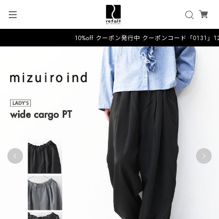
10%off クーポン発行中 クーポンコード「0131」