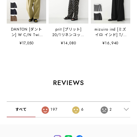
DANTON [ダント
prit [プリット]
mizuiro ind [ミズ
ン] W C/N Twill
20/1リネンコット
イロ インド] T/R
Double Pleated
ンシーチングドッ
wide easy PT [3-
¥17,050
¥14,080
¥16,940
Easy Pants [DT-
トプリントパジャ
260095] T/Rワイ
E0212CNO] C/N
マパンツ
ドイージーパン
ツイルダブルタッ
[P72618] イージ
ツ・ワイドパン
クイージーパン
ーパンツ・ワイド
ツ・ルーズシルエ
ツ・2タックイー
パンツ・リラック
ット・T/R素材・
ジーパンツ・ルー
スパンツ・ドット
きれいめ・LADY'S
ズパンツ・ゆった
柄パンツ・水玉・
[2026AW]
REVIEWS
りシルエット・
リネンコットン・
LADY'S
LADY'S [2026SS]
[2026AW]
すべて
197
6
2