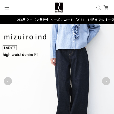
10%off クーポン発行中 クーポンコード「0131」12時までのオー