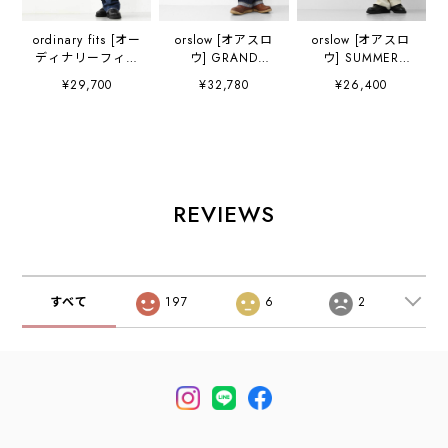
ordinary fits [オー
orslow [オアスロ
orslow [オアスロ
ディナリーフィッ
ウ] GRAND
ウ] SUMMER
ツ] 117 TYPE
DAD'S FIT
FATIGUE PANTS -
¥29,700
¥32,780
¥26,400
LOOSE / USED
DENIM PANTS
ECRU - [01-5103-
[117USD] 117タイ
[01-1011-81] グラ
M66] サマーファ
プルーズ / ユーズ
ンドダドフィット
ティーグパンツ-
ド・ルーズデニ
パンツ・デニム・
エクリュ - ・ファ
ム・テーパードシ
ゆったり・ワーク
ティーグパンツ・
ルエットパンツ・
テイスト・ヴィン
エクリュ・ムラ染
MEN'S / LADY'S
テージ・セルビッ
め・ライトキャン
REVIEWS
[2026AW]
ジデニム・
バス生地・ワイド
MEN'S/LADY'S
フィット・MEN'S
[2026bAW]
/ LADY'S
[2026SS]
すべて
197
6
2