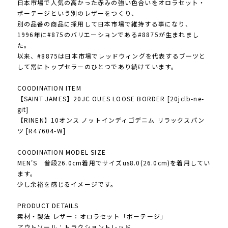
日本市場で人気の高かった赤みの強い色合いをオロラセット・
ポーテージという別のレザーをつくり、
別の品番の商品に採用して日本市場で維持する事になり、
1996年に#875のバリエーションである#8875が生まれまし
た。
以来、#8875は日本市場でレッドウィングを代表するブーツと
して常にトップセラーのひとつであり続けています。
COODINATION ITEM
【SAINT JAMES】20JC OUES LOOSE BORDER [20jclb-ne-
git]
【RINEN】10オンス ノットインディゴデニム リラックスパン
ツ [R47604-W]
COODINATION MODEL SIZE
MEN'S 普段26.0cm着用でサイズus8.0(26.0cm)を着用してい
ます。
少し余裕を感じるイメージです。
PRODUCT DETAILS
素材・製法 レザー：オロラセット「ポーテージ」
アウトソール：トラクショントレッド