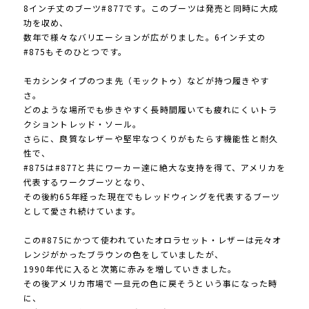
8インチ丈のブーツ#877です。このブーツは発売と同時に大成
功を収め、
数年で様々なバリエーションが広がりました。6インチ丈の
#875もそのひとつです。
モカシンタイプのつま先（モックトゥ）などが持つ履きやす
さ。
どのような場所でも歩きやすく長時間履いても疲れにくいトラ
クショントレッド・ソール。
さらに、良質なレザーや堅牢なつくりがもたらす機能性と耐久
性で、
#875は#877と共にワーカー達に絶大な支持を得て、アメリカを
代表するワークブーツとなり、
その後約65年経った現在でもレッドウィングを代表するブーツ
として愛され続けています。
この#875にかつて使われていたオロラセット・レザーは元々オ
レンジがかったブラウンの色をしていましたが、
1990年代に入ると次第に赤みを増していきました。
その後アメリカ市場で一旦元の色に戻そうという事になった時
に、