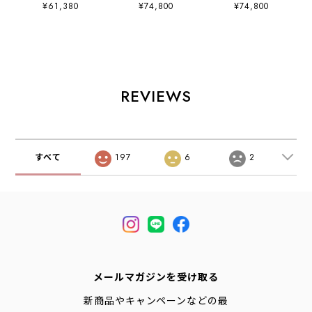
inch Pecos
Beckman [9419]
Beckman [9422]
¥61,380
¥74,800
¥74,800
[8168] 9インチ
ベックマン・ワー
ベックマン・ワー
ペコス・ホーソー
クブーツ・レザー
クブーツ・レザー
ン・アビリーン・
ブーツ・クラシッ
ブーツ・クラシッ
ラフアウト・ペコ
クブーツ・MEN'S
クブーツ・MEN'S
スブーツ・ウエス
[2026AW]
[2026AW]
タンブーツ・ワー
クブーツ・MEN'S
REVIEWS
[2026AW]
すべて
197
6
2
メールマガジンを受け取る
新商品やキャンペーンなどの最