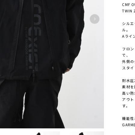
CMF 
TWIN 
シルエ
ル。
Aライ
フロン
で、
外側の
スタイ
耐水圧2
素材を
高い防
アウト
す。
機能性
GAR