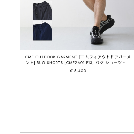
CMF OUTDOOR GARMENT [コムフィアウトドアガーメ
ント] BUG SHORTS [CMF2601-P13] バグ ショーツ・シ
ョートパンツ・水陸両用・耐水・通気性・軽量・キャン
¥15,400
プ・アウトドア・アクティビティMEN'S / LADY'S
[2026SS]