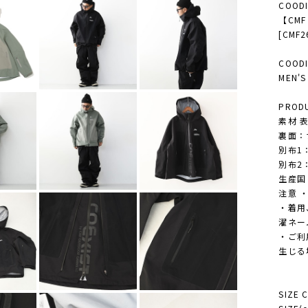
COODI
【CMF
[CMF2
COODI
MEN
PRODU
素材 
裏面：
別布1
別布2
生産国 M
注意 
・着用
濯ネー
・ご利
生じる
SIZE 