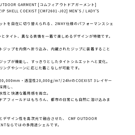
OUTDOOR GARMENT [コムフィアウトドアガーメント]
ZIP SHELL COEXIST [CMF2601-J02] MEN'S / LADY'S
ットを自在に切り替えられる、2WAY仕様のパフォーマンスシェ
ンとタイト、異なる表情を一着で楽しめるデザインが特徴です。
トジップを内側へ折り込み、内蔵されたジップに装着すること
ジップが機能し、すっきりとしたタイトシルエットへと変化。
リングやシーンに応じた着こなしが可能です。
0,000mm・透湿性20,000g/m?/24hrのCOEXIST 3レイヤー
採用し、
水性と快適な着用感を両立。
ドアフィールドはもちろん、都市の日常にも自然に溶け込みま
とデザイン性を高次元で融合させた、 CMF OUTDOOR
MENTならではの多用途シェルです。