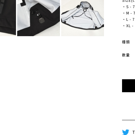
SIZE(
・S - 7
・M - 7
・L - 7
・XL - 
種類
数量
T