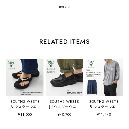
通報する
RELATED ITEMS
SOUTH2 WEST8
SOUTH2 WEST8
SOUTH2 WEST8
[サウスツーウエス
[サウスツーウエス
[サウスツーウエス
トエイト] South2
トエイト] South2
トエイト] South2
¥11,000
¥40,700
¥11,440
West8 x KEEN
West8 x SUICOKE
West8 x Foxfire
WAIMEA H2 -
Camp Moccasin -
L/S Round Pocket
Deer Horn Emb.
eVent [SX841] サ
Tee - SCORON