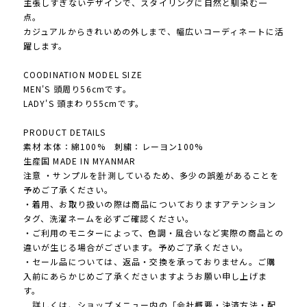
主張しすぎないデザインで、スタイリングに自然と馴染む一
点。
カジュアルからきれいめの外しまで、幅広いコーディネートに活
躍します。
COODINATION MODEL SIZE
MEN'S 頭周り56cmです。
LADY'S 頭まわり55cmです。
PRODUCT DETAILS
素材 本体：綿100% 刺繍：レーヨン100%
生産国 MADE IN MYANMAR
注意 ・サンプルを計測しているため、多少の誤差があることを
予めご了承ください。
・着用、お取り扱いの際は商品についておりますアテンション
タグ、洗濯ネームを必ずご確認ください。
・ご利用のモニターによって、色調・風合いなど実際の商品との
違いが生じる場合がございます。予めご了承ください。
・セール品については、返品・交換を承っておりません。ご購
入前にあらかじめご了承くださいますようお願い申し上げま
す。
詳しくは、ショップメニュー内の「会社概要・決済方法・配