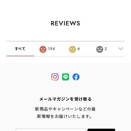
[SX840] キャン
ウスツーウエスト
[SX832] ロングス
プ・アウトドア・
エイト × スイコッ
リーブ ラウンドポ
コラボシューズ・
ク キャンプモカシ
ケットTシャツ -ス
サンダル・MEN'S
ン -イーベント・
コーロン-・長袖T
REVIEWS
[2026SS]
キャンプ・アウト
シャツ・ロンT・
ドア・コラボシュ
ポケットT・アウ
ーズ・MEN'S
トドア・タウンユ
[2026SS]
ース・MEN'S
[2026SS]
すべて
196
6
2
メールマガジンを受け取る
新商品やキャンペーンなどの最
新情報をお届けいたします。