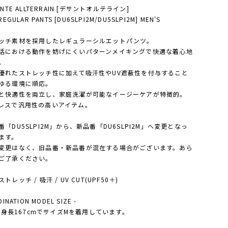
ENTE ALLTERRAIN [デサントオルテライン]
REGULAR PANTS [DU6SLPI2M/DU5SLPI2M] MEN'S
ッチ素材を採用したレギュラーシルエットパンツ。
活における動作を妨げにくいパターンメイキングで快適な着心地
。
優れたストレッチ性に加えて吸汗性やUV遮蔽性を付与すること
ゆる環境に順応。
と快適性を両立し、家庭洗濯が可能なイージーケアが特徴的。
レスで汎用性の高いアイテム。
番「DU5SLPI2M」から、新品番「DU6SLPI2M」へ変更となっ
ます。
変更はなく、旧品番・新品番が混在する場合がございます。あら
ご了承ください。
トレッチ / 吸汗 / UV CUT(UPF50＋)
DINATION MODEL SIZE -
'S 身長167cmでサイズMを着用しています。