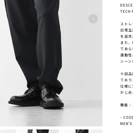
DESC
TECH 
ストレ
日常生
を追求
また、
であら
運動性
シーン
※旧品
ており
仕様に
かじめ
機能：ス
- COO
MEN