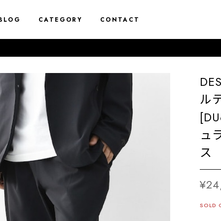
BLOG
CATEGORY
CONTACT
DE
ルテ
[D
ュ
ス 
¥24
SOLD 