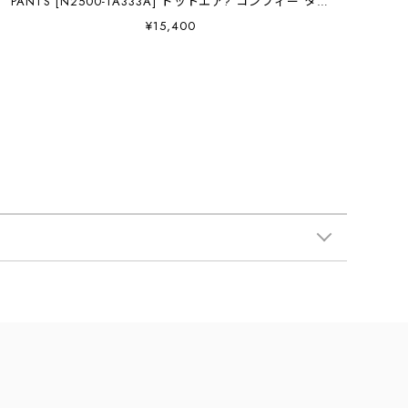
PANTS [N2500-1A333A] ドットエア? コンフィー タッ
ク テーパードパンツ・パンツ・タックテーパードパン
¥15,400
ツ・ストレッチ・アウトドア・ビジネス・旅行・MEN'S
[2026SS]