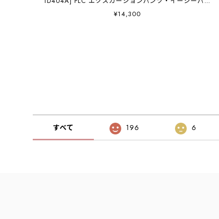
1D404A] PLC エクスカーションパンツ・イージーパン
ツ・パッカブル・ロングパンツ・テーパードシルエッ
¥14,300
ト・リップストップ構造・MEN'S [2026SS]
すべて
196
6