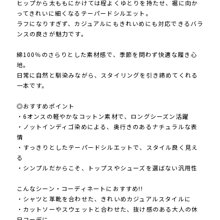
ヒップから太ももにかけては程よくゆとりを持たせ、裾に向か
ってきれいに細くなるテーパードシルエット。
ラフになりすぎず、カジュアルにもきれいめにも対応できるバラ
ンスの良さが魅力です。
綿100％のさらりとした素材感で、季節を問わず快適な履き心
地。
日常に自然と馴染みながら、スタイリングを引き締めてくれる
一本です。
◎おすすめポイント
・6オンスの軽やかなコットン素材で、ロングシーズン活躍
・ノットインディゴ染めによる、奥行きのあるナチュラルな表
情
・すっきりとしたテーパードシルエットで、スタイル良く見え
る
・シンプルだからこそ、トップスやシューズを選ばない汎用性
こんなシーン・コーディネートにおすすめ!!
・シャツと革靴を合わせた、きれいめカジュアルスタイルに
・カットソーやスウェットと合わせた、抜け感のある大人の休
日コーデに