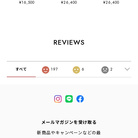
¥16,500
¥26,400
¥26,400
ンツ [R49600-W]
ャケット
ャケット
テーパードパン
[r29600-m] ノー
[r29600-w] ノー
ツ・リラックスパ
カラージャケッ
カラージャケッ
ンツ・ベーシック
ト・イージージャ
ト・イージージャ
パンツ・オーガニ
ケット・ジャケッ
ケット・ジャケッ
ックコットン・
ト・リネン・コッ
ト・リネン・コッ
LADY'S [2026SS]
トンジャケット・
トンジャケット・
REVIEWS
ゆったりサイズ・
ゆったりサイズ・
MEN'S / LADY'S
MEN'S / LADY'S
[2026SS]
[2026SS]
すべて
197
6
2
メールマガジンを受け取る
新商品やキャンペーンなどの最