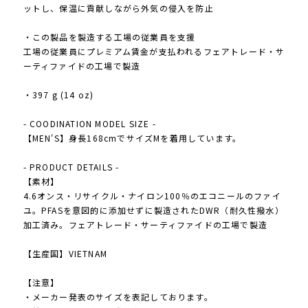
ットし、保温に貢献しながら外気の侵入を防止
・この製品を製造する工場の従業員を支援
工場の従業員にプレミアム賃金が支払われるフェアトレード・サ
ーティファイドの工場で製造
・397 g (14 oz)
- COODINATION MODEL SIZE -
【MEN'S】身長168cmでサイズMを着用しています。
- PRODUCT DETAILS -
【素材】
4.6オンス・リサイクル・ナイロン100％のエコニールのファイ
ユ。PFASを意図的に添加せずに製造されたDWR（耐久性撥水）
加工済み。フェアトレード・サーティファイドの工場で製造
【生産国】VIETNAM
【注意】
・メーカー発表のサイズを表記しております。