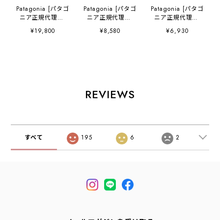
Patagonia [パタゴ
Patagonia [パタゴ
Patagonia [パタゴ
ニア正規代理店]
ニア正規代理店]
ニア正規代理店]
M's Tidal
M's L/S Cap Cool
M's Great Waves
¥19,800
¥8,580
¥6,930
Threads Camp
Trail Shirt -
Responsibili-Tee
Shirt [52567] メ
Stratapeaks
[37873] メンズ・
ンズ タイダル ス
[23711] メンズ・
グレート・ウェー
レッズ キャンプ
ロングスリーブ・
ブス・レスポンシ
シャツ・半袖・コ
キャプリーン・ク
ビリティー・半袖
ットンシャツ・
ール・トレイル・
Tシャツ・MEN'S
MEN'S [2026SS]
シャツ（ストラタ
[2026SS]
REVIEWS
ピークス）・長
袖・MEN'S
[2026SS]
すべて
195
6
2