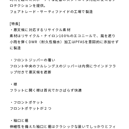
ロテクションを提供。
フェアトレード・サーティファイドの工場で製造
[特長]
・悪天候に対応するリサイクル素材
素材はリサイクル・ナイロン100％のエコニールで、風を遮り
小雨を弾くDWR（耐久性撥水）加工はPFASを意図的に添加せず
に製造
・フロントジッパーの覆い
フロント中央のフルレングスのジッパーは内側にウインドフラ
ップ付きで悪天候を遮断
・襟
フラットに開く襟は首元でかさばらず快適
・フロントポケット
フロントポケットが２つ
・袖口と裾
伸縮性を備えた袖口と裾はクラシックな装いでしっかりとフィ