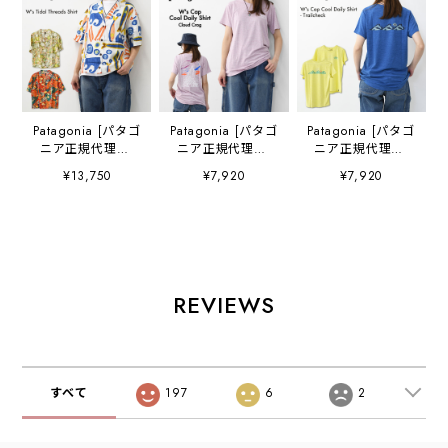
Patagonia [パタゴ
Patagonia [パタゴ
Patagonia [パタゴ
ニア正規代理店]
ニア正規代理店]
ニア正規代理店]
W's Tidal
W's Cap Cool
W's Cap Cool
¥13,750
¥7,920
¥7,920
Threads Shirt
Daily Shirt -
Daily Shirt -
[52545] ウィメン
Cloud Crag
Trailcheck
ズ・タイダル・ス
[45485] ウィメン
[45483] ウィメン
レッズ・シャツ・
ズ・キャプリー
ズ・キャプリー
半袖・LADY'S
ン・クール・デイ
ン・クール・デイ
[2026SS]
リー・シャツ（ク
リー・シャツ（ト
ラウド・クラッ
レイルチェッ
REVIEWS
グ）・半袖Tシャ
ク）・半袖Tシャ
ツ・LADY'S
ツ・LADY'S
[2026SS]
[2026SS]
すべて
197
6
2