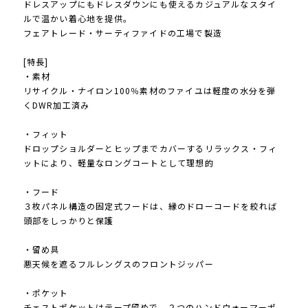
ドレスアップにもドレスダウンにも使えるカジュアルなスタイ
ルで温かい着心地を提供。
フェアトレード・サーティファイドの工場で製造
[特長]
・素材
リサイクル・ナイロン100％素材のファイユは軽度の水分を弾
くDWR加工済み
・フィット
ドロップショルダーとヒップまでカバーするリラックス・フィ
ットにより、軽量なロングコートとして理想的
・フード
３枚パネル構造の固定式フードは、縁のドローコードを絞れば
頭部をしっかりと保護
・留め具
悪天候を遮るフルレングスのフロントジッパー
・ポケット
チェストポケットはテープ留めで、２つのハンドウォーマーポ