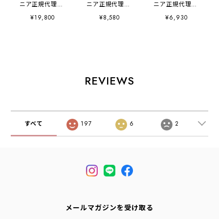
ニア正規代理店]
ニア正規代理店]
ニア正規代理店]
M's Tidal
M's L/S Cap Cool
M's Great Waves
¥19,800
¥8,580
¥6,930
Threads Camp
Trail Shirt -
Responsibili-Tee
Shirt [52567] メ
Stratapeaks
[37873] メンズ・
ンズ タイダル ス
[23711] メンズ・
グレート・ウェー
レッズ キャンプ
ロングスリーブ・
ブス・レスポンシ
シャツ・半袖・コ
キャプリーン・ク
ビリティー・半袖
ットンシャツ・
ール・トレイル・
Tシャツ・MEN'S
MEN'S [2026SS]
シャツ（ストラタ
[2026SS]
REVIEWS
ピークス）・長
袖・MEN'S
[2026SS]
すべて
197
6
2
メールマガジンを受け取る