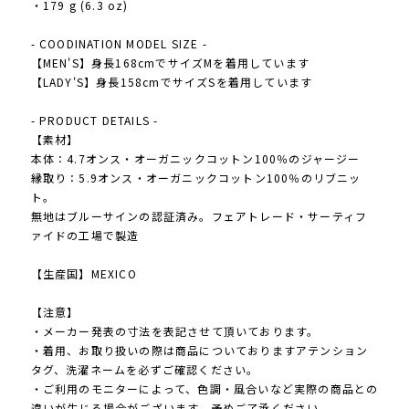
・179 g (6.3 oz)
- COODINATION MODEL SIZE -
【MEN'S】身長168cmでサイズMを着用しています
【LADY'S】身長158cmでサイズSを着用しています
- PRODUCT DETAILS -
【素材】
本体：4.7オンス・オーガニックコットン100％のジャージー
縁取り：5.9オンス・オーガニックコットン100％のリブニッ
ト。
無地はブルーサインの認証済み。フェアトレード・サーティフ
ァイドの工場で製造
【生産国】MEXICO
【注意】
・メーカー発表の寸法を表記させて頂いております。
・着用、お取り扱いの際は商品についておりますアテンション
タグ、洗濯ネームを必ずご確認ください。
・ご利用のモニターによって、色調・風合いなど実際の商品との
違いが生じる場合がございます。予めご了承ください。