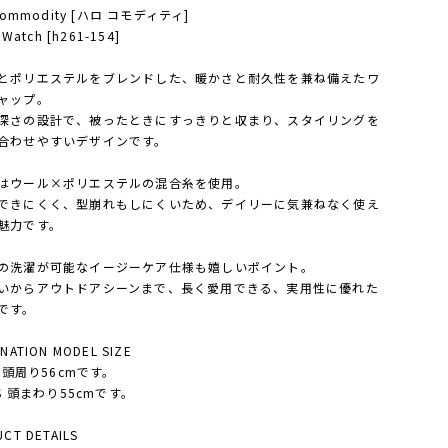
.commodity [ハロ コモディティ]
 Watch [h261-154]
とポリエステルをブレンドした、暖かさと耐久性を兼ね備えたワ
ャップ。
深さの設計で、被ったときにすっきりと収まり、スタイリングを
合わせやすいデザインです。
はウール×ポリエステルの混合糸を使用。
できにくく、型崩れもしにくいため、デイリーに気兼ねなく使え
魅力です。
の洗濯が可能なイージーケア仕様も嬉しいポイント。
いからアウトドアシーンまで、長く愛用できる、実用性に優れた
です。
NATION MODEL SIZE
S 頭周り56cmです。
'S 頭まわり55cmです。
CT DETAILS