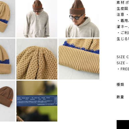
素材 
生産国 M
注意 
・着用
濯ネー
・ご利
生じる
SIZE 
SIZE 
・FREE
種類
数量