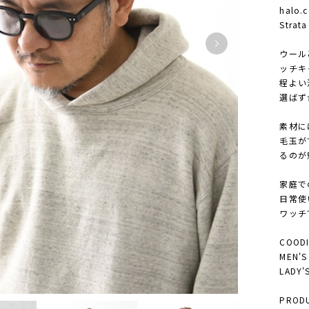
halo
Strata
ウール
ッチキ
程よい
選ばず
素材に
毛玉が
るのが
家庭で
日常使
ワッチ
COODI
MEN'
LADY
PRODU