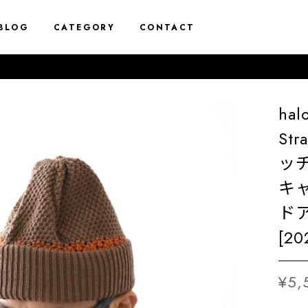
BLOG
CATEGORY
CONTACT
ha
Str
ッ
キ
ドア
[20
¥5,