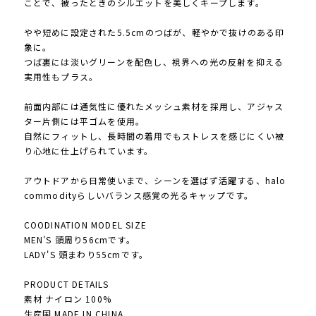
ことで、被ったときのシルエットを美しくキープします。
やや短めに設定された5.5cmのつばが、軽やかで抜けのある印
象に。
つば裏には淡いグリーンを配色し、視界への光の反射を抑える
実用性もプラス。
前面内部には通気性に優れたメッシュ素材を採用し、アジャス
ター片側には平ゴムを使用。
自然にフィットし、長時間の着用でもストレスを感じにくい被
り心地に仕上げられています。
アウトドアから日常使いまで、シーンを選ばず活躍する、halo
commodityらしいバランス感覚の光るキャップです。
COODINATION MODEL SIZE
MEN'S 頭周り56cmです。
LADY'S 頭まわり55cmです。
PRODUCT DETAILS
素材 ナイロン 100%
生産国 MADE IN CHINA