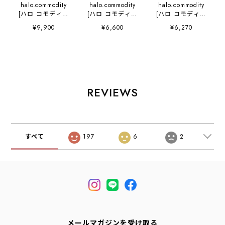
halo.commodity
halo.commodity
halo.commodity
[ハロ コモディテ
[ハロ コモディテ
[ハロ コモディテ
ィ] Pain Yet Cap
ィ] KUMA Cap
ィ] Map Hat
¥9,900
¥6,600
¥6,270
[HL-1112-p] パイ
[h261-279] クマ
[h253-438] マッ
ンイエットキャッ
キャップ・アウト
プハット・ハッ
プ・アウトドアキ
ドアキャップ・ナ
ト・キャンプ・ア
ャップ・リップス
イロンキャップ・
ウトドア・おしゃ
トップ素材・抗菌
MEN'S / LADY'S
れハット・ワンポ
防臭・制菌性・
[2026SS]
イント・MEN'S /
MEN'S / LADY'S
LADY'S [2025AW]
REVIEWS
[2026SS]
すべて
197
6
2
メールマガジンを受け取る