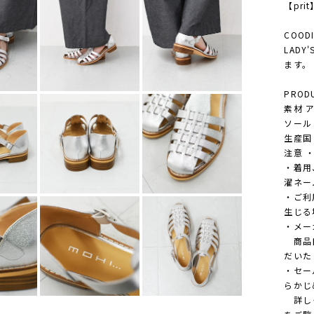
【pri
COODI
LADY
ます。
PRODU
素材 
ソール
生産国 M
注意 
・着用
濯ネー
・ご利
生じる
・メー
商品自
だいた
・セー
らかじ
詳しく