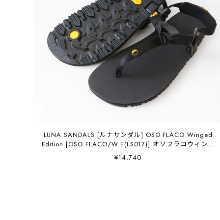
LUNA SANDALS [ルナサンダル] OSO FLACO Winged
Edition [OSO.FLACO/W.E(LS017)] オソフラコウィング
ド エディション「アウトドアサンダル・ストラップサン
¥14,740
ダル・ランニング・トレイル、キャンプ、旅行などに最
適なスポーツサンダル」 [MEN'S/LADY'S][STANDARD]
[2026SS]