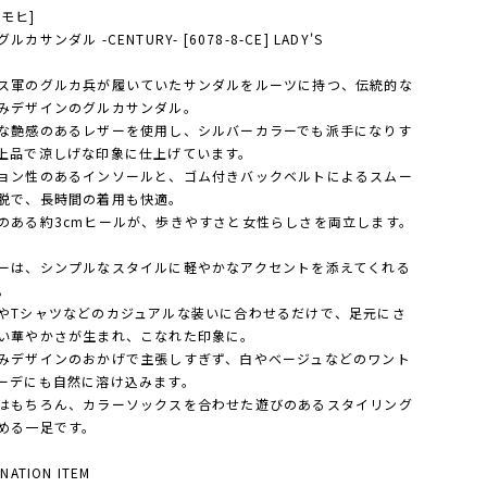
[モヒ]
ルカサンダル -CENTURY- [6078-8-CE] LADY'S
ス軍のグルカ兵が履いていたサンダルをルーツに持つ、伝統的な
みデザインのグルカサンダル。
な艶感のあるレザーを使用し、シルバーカラーでも派手になりす
上品で涼しげな印象に仕上げています。
ョン性のあるインソールと、ゴム付きバックベルトによるスムー
脱で、長時間の着用も快適。
のある約3cmヒールが、歩きやすさと女性らしさを両立します。
ーは、シンプルなスタイルに軽やかなアクセントを添えてくれる
。
やTシャツなどのカジュアルな装いに合わせるだけで、足元にさ
い華やかさが生まれ、こなれた印象に。
みデザインのおかげで主張しすぎず、白やベージュなどのワント
ーデにも自然に溶け込みます。
はもちろん、カラーソックスを合わせた遊びのあるスタイリング
める一足です。
NATION ITEM