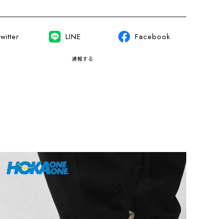
witter
LINE
Facebook
通報する