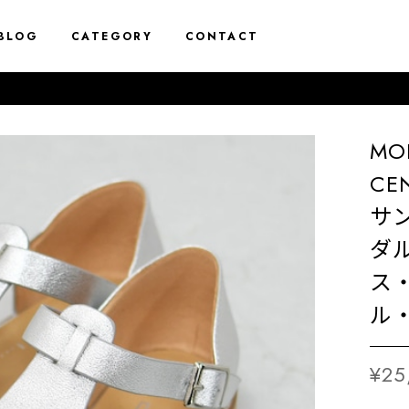
BLOG
CATEGORY
CONTACT
MO
CE
サ
ダ
ス
ル・
¥25