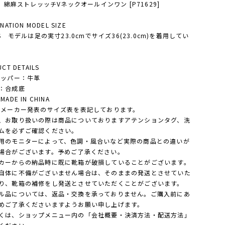
t】綿麻ストレッッチVネックオールインワン [P71629]
NATION MODEL SIZE
'S モデルは足の実寸23.0cmでサイズ36(23.0cm)を着用してい
CT DETAILS
アッパー：牛革
：合成底
ADE IN CHINA
・メーカー発表のサイズ表を表記しております。
、お取り扱いの際は商品についておりますアテンションタグ、洗
ムを必ずご確認ください。
用のモニターによって、色調・風合いなど実際の商品との違いが
場合がございます。予めご了承ください。
カーからの納品時に既に靴箱が破損していることがございます。
体に不備がございません場合は、そのままの発送とさせていた
り、靴箱の補修をし発送とさせていただくことがございます。
ル品については、返品・交換を承っておりません。ご購入前にあ
めご了承くださいますようお願い申し上げます。
は、ショップメニュー内の「会社概要・決済方法・配送方法」