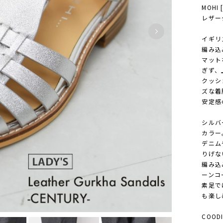
MOHI 
レザーグ
イギリ
編み込
マット
ぎず、
クッシ
ズな着
安定感
シルバ
カラー
デニム
りげな
編み込
ーンコ
素足で
も楽し
COODI