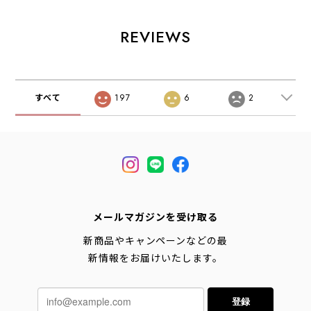
ク・七分袖カーデ
ツ・シアーシャ
LADY'S [2026SS]
ィガン・長袖カー
ツ・5分袖シャ
ディガン・ゆった
ツ・シアートップ
REVIEWS
りシルエット・
ス・LADY'S
LADY'S [2026SS]
[2026SS]
すべて
197
6
2
メールマガジンを受け取る
新商品やキャンペーンなどの最
新情報をお届けいたします。
登録