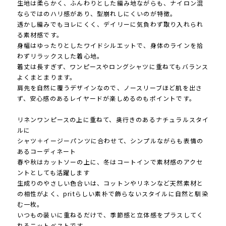
生地は柔らかく、ふんわりとした編み地ながらも、ナイロン混
ならではのハリ感があり、型崩れしにくいのが特徴。
透かし編みでもヨレにくく、デイリーに気負わず取り入れられ
る素材感です。
身幅はゆったりとしたワイドシルエットで、身体のラインを拾
わずリラックスした着心地。
着丈は長すぎず、ワンピースやロングシャツに重ねてもバランス
よくまとまります。
肩先を自然に覆うデザインなので、ノースリーブほど肌を出さ
ず、安心感のあるレイヤードが楽しめるのもポイントです。
リネンワンピースの上に重ねて、奥行きのあるナチュラルスタイ
ルに
シャツ＋イージーパンツに合わせて、シンプルながらも表情の
あるコーディネート
春や秋はカットソーの上に、冬はコートインで素材感のアクセ
ントとしても活躍します
生成りのやさしい色合いは、コットンやリネンなど天然素材と
の相性がよく、pritらしい素朴で飾らないスタイルに自然と馴染
む一枚。
いつもの装いに重ねるだけで、季節感と立体感をプラスしてく
れるニットベストです。