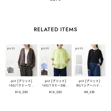
RELATED ITEMS
prit [プリット]
prit [プリット]
prit [プリット]
160/1ラミーワン
160/1ラミー5分袖
80/1シアーハイツ
ボタンカーディガ
レギュラーカラー
イストフライスク
¥16,280
¥16,280
¥8,250
ン [P82629] ・ラ
ビッグシャツ
ルーネック
ミーカーディガ
[P82630] ・半袖
[P92612] シアー
ン・シアーカーデ
シャツ・リネンシ
TEE・長袖・シア
ィガン・Vネッ
ャツ・ワイドシャ
ー素材・透け感・