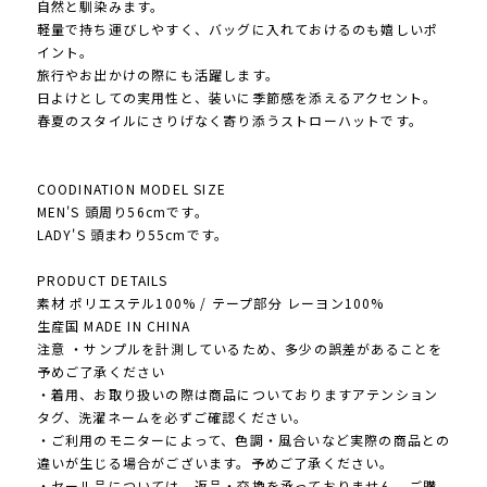
自然と馴染みます。
軽量で持ち運びしやすく、バッグに入れておけるのも嬉しいポ
イント。
旅行やお出かけの際にも活躍します。
日よけとしての実用性と、装いに季節感を添えるアクセント。
春夏のスタイルにさりげなく寄り添うストローハットです。
COODINATION MODEL SIZE
MEN'S 頭周り56cmです。
LADY'S 頭まわり55cmです。
PRODUCT DETAILS
素材 ポリエステル100% / テープ部分 レーヨン100%
生産国 MADE IN CHINA
注意 ・サンプルを計測しているため、多少の誤差があることを
予めご了承ください
・着用、お取り扱いの際は商品についておりますアテンション
タグ、洗濯ネームを必ずご確認ください。
・ご利用のモニターによって、色調・風合いなど実際の商品との
違いが生じる場合がございます。予めご了承ください。
・セール品については、返品・交換を承っておりません。ご購