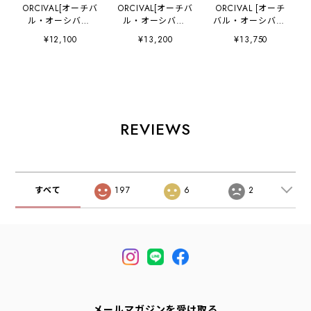
ORCIVAL[オーチバ
ORCIVAL[オーチバ
ORCIVAL [オーチ
ル・オーシバル]
ル・オーシバル]
バル・オーシバル]
CANVAS TOTE
TWILL TOTE BAG
Tote Bag Medium
¥12,100
¥13,200
¥13,750
BAG SMALL-BY
SMALL [OR-
-BY COLOR- [OR-
COLOR- [OR-
H0330HBT] ツイ
H0284KWC-B] ト
H0285KWC-B] キ
ルトートバッグ ス
ートバッグ ミディ
ャンバストートバ
モール・無地・ワ
アム-バイカラ
ッグ スモール・バ
ントーン・ミニト
ー-・Mサイズ・大
イカラー・ツート
ート・スモールト
きめトート・ラー
ーン・トートバッ
ート ・エコバッ
ジトート A4サイ
REVIEWS
グ・エコバッグ・
グ・ショッピング
ズもOK・エコバッ
ショッピングバッ
バッグ・MEN'S /
グ・ショッピング
グ・MEN'S /
LADY'S [2026SS]
バッグ・MEN'S /
LADY'S [2026SS]
LADY'S [2026SS]
すべて
197
6
2
メールマガジンを受け取る