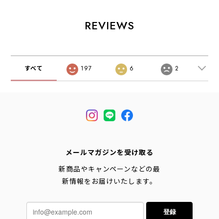
スワンショルダー
ウンドカラーショ
スリーブシャツ・
バッグ「ローヌ
ートスリーブプル
タンガリーシャ
14」・ショルダー
オーバーシャツ・
ツ・デニムシャ
REVIEWS
バッグ・ワンショ
半袖シャツ・コッ
ツ・カジュアルシ
ルダー・デイリー
トンシャツ・ギン
ャツ・半袖シャ
ユース・14L・コ
ガムチェック・チ
ツ・MEN'S
ーデュラキャンバ
ャックシャツ・丸
[2026SS]
ス・MEN'S /
襟・MEN'S
すべて
197
6
2
LADY'S
[2026SS]
[2026AW]
メールマガジンを受け取る
新商品やキャンペーンなどの最
新情報をお届けいたします。
登録