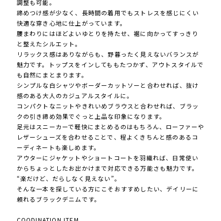
調整も可能。
締めつけ感が少なく、長時間の着用でもストレスを感じにくい
快適な穿き心地に仕上がっています。
腰まわりにはほどよいゆとりを持たせ、裾に向かってすっきり
と整えたシルエット。
リラックス感はありながらも、野暮ったく見えないバランスが
魅力です。トップスをインしてももたつかず、アウトスタイルで
も自然にまとまります。
シンプルな白シャツやボーダーカットソーと合わせれば、抜け
感のある大人のカジュアルスタイルに。
コンパクトなニットやきれいめブラウスと合わせれば、ブラッ
クの引き締め効果でぐっと上品な印象になります。
足元はスニーカーで軽快にまとめるのはもちろん、ローファーや
レザーシューズを合わせることで、程よくきちんと感のあるコ
ーディネートも楽しめます。
アウターにジャケットやショートコートを羽織れば、日常使い
からちょっとしたお出かけまで対応できる万能さも魅力です。
“楽だけど、だらしなく見えない”。
そんな一本を探している方にこそおすすめしたい、デイリーに
頼れるブラックデニムです。
COODINATION ITEM