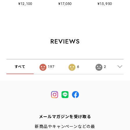
CANVAS ONE
Double Pleated
SHIRT S/S [DT-
¥12,100
¥17,050
¥15,950
SHOULDER
Easy Pants [DT-
B0443DUG] B.D.
BAG「RHONE
E0212CNO] C/N
ショートシャツ シ
14」 [rhone14] コ
ツイルダブルタッ
ョートスリーブ・
ーデュラキャンバ
クイージーパン
デニムシャツ・ラ
スワンショルダー
ツ・2タックイー
イトデニムシャ
バッグ「ローヌ
ジーパンツ・ルー
ツ・ダンガリーシ
14」・ショルダー
ズパンツ・ゆった
ャツ・ボタンダウ
REVIEWS
バッグ・ワンショ
りシルエット・
ンシャツ・半袖シ
ルダー・デイリー
LADY'S
ャツ・ゆったりシ
ユース・14L・コ
[2026AW]
ルエット・LADY'S
ーデュラキャンバ
[2026SS]
ス・MEN'S /
すべて
197
6
2
LADY'S
[2026AW]
メールマガジンを受け取る
新商品やキャンペーンなどの最