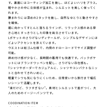
す。裏面にはコーティング加工を施し、ほどよいハリをプラス。
軽やかさの中に立体感が生まれ、シルエットを美しく保ってく
れます。
腰まわりには深めの2タックを施し、自然なゆとりと動きやすさ
を確保。
裾に向かってすとんと落ちるラインが、リラックス感のある穿
き心地とすっきりとした印象を両立させています。
Lポケットのさりげないディテールが、シンプルなデザインにほ
どよいアクセントを添えています。
ウエストは総ゴム仕様で、内側のドローコードでサイズ調整が
可能。
締め付け感が少なく、長時間の着用でも快適です。バックポケ
ットにはブランドワッペンを配し、さりげない存在感も。
Tシャツやボーダーでカジュアルに、シャツやコンパクトなニッ
トと合わせてきれいめに。
軽量でシワも気になりにくいため、日常使いから旅行まで幅広
いシーンで活躍します。
“楽だけど、ラフすぎない”。素材とシルエットで差がつく、大
人のためのイージーパンツです。
COODINATION ITEM