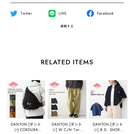
Twitter
LINE
Facebook
通報する
RELATED ITEMS
DANTON [ダント
DANTON [ダント
DANTON [ダント
ン] CORDURA
ン] W C/N Twill
ン] B.D. SHORT