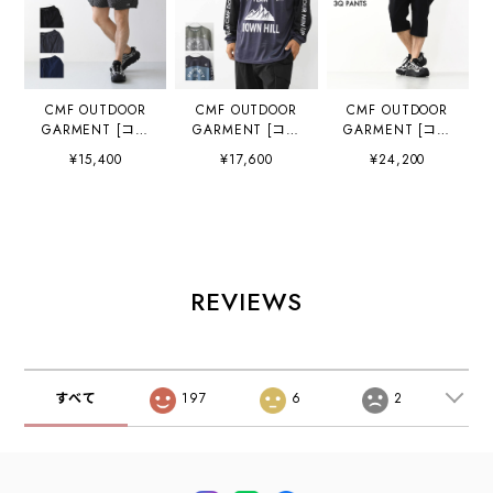
CMF OUTDOOR
CMF OUTDOOR
CMF OUTDOOR
GARMENT [コム
GARMENT [コム
GARMENT [コム
フィアウトドアガ
フィアウトドアガ
フィアウトドアガ
¥15,400
¥17,600
¥24,200
ーメント] BUG
ーメント] BMX
ーメント]
SHORTS
TEE [CMF2601-
SWITCH 3Q
[CMF2601-P13]
C11] ビーエムエ
PANTS
バグ ショーツ・シ
ックスTシャツ・
[CMF2601-P09]
ョートパンツ・水
長袖Tシャツ・プ
ビッグパンツ・ナ
陸両用・耐水・通
リントT・クイッ
イロンパンツ・吸
気性・軽量・キャ
クドライ・速乾・
水速乾・キャン
REVIEWS
ンプ・アウトド
オーバーサイズ・
プ・アウトドア・
ア・アクティビテ
アウトドア・
アクティビティ・
ィMEN'S /
MEN'S / LADY'S
クロップドパンツ
LADY'S [2026SS]
[2026SS]
型・MEN'S /
LADY'S [2026SS]
すべて
197
6
2