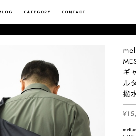
BLOG
CATEGORY
CONTACT
me
MES
ギ
ル
撥水
¥15
melt
GATHE