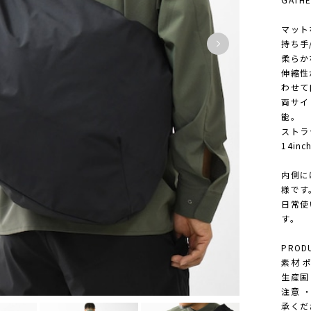
マット
持ち手
柔らか
伸縮性
わせて
両サイ
能。
ストラ
14i
内側に
様です
日常使
す。
PRODU
素材 
生産国 M
注意 
承くだ