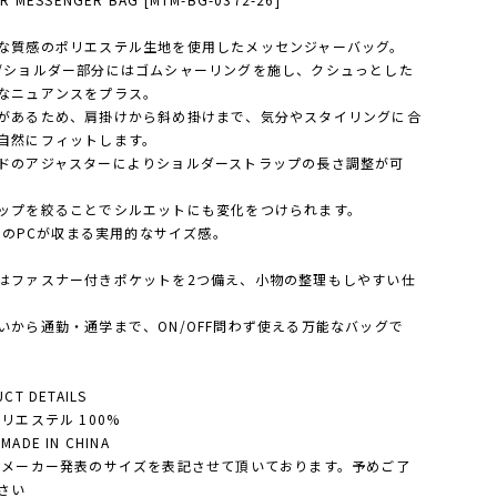
な質感のポリエステル生地を使用したメッセンジャーバッグ。
/ショルダー部分にはゴムシャーリングを施し、クシュっとした
なニュアンスをプラス。
があるため、肩掛けから斜め掛けまで、気分やスタイリングに合
自然にフィットします。
ドのアジャスターによりショルダーストラップの長さ調整が可
ップを絞ることでシルエットにも変化をつけられます。
nchのPCが収まる実用的なサイズ感。
はファスナー付きポケットを2つ備え、小物の整理もしやすい仕
。
いから通勤・通学まで、ON/OFF問わず使える万能なバッグで
CT DETAILS
ポリエステル 100%
ADE IN CHINA
・メーカー発表のサイズを表記させて頂いております。予めご了
さい