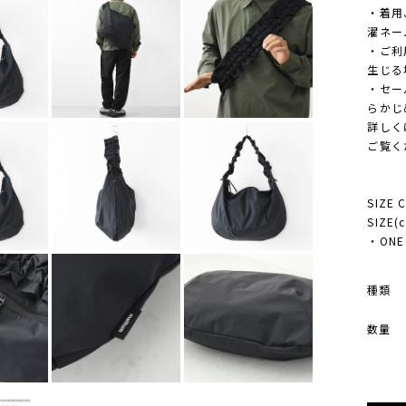
・着用
濯ネー
・ご利
生じる
・セー
らかじ
詳しく
ご覧く
SIZE 
SIZE
・ONE S
種類
数量