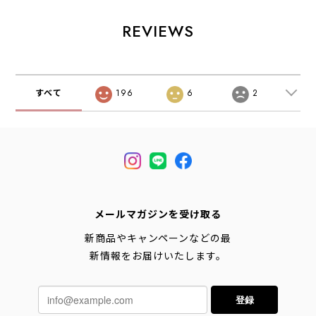
綺麗目・スラック
レイヤーシェルジ
目・スラックス
ス MEN'S
ャケット・ゴアテ
MEN'S [2026SS]
REVIEWS
[2026SS]
ックスシェルジャ
ケット・MEN'S
[2026SS]
すべて
196
6
2
メールマガジンを受け取る
新商品やキャンペーンなどの最
新情報をお届けいたします。
登録