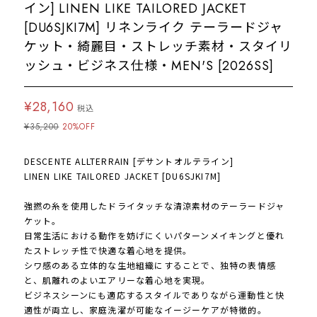
イン] LINEN LIKE TAILORED JACKET
[DU6SJKI7M] リネンライク テーラードジャ
ケット・綺麗目・ストレッチ素材・スタイリ
ッシュ・ビジネス仕様・MEN'S [2026SS]
¥28,160
税込
¥35,200
20%OFF
DESCENTE ALLTERRAIN [デサントオルテライン]
LINEN LIKE TAILORED JACKET [DU6SJKI7M]
強撚の糸を使用したドライタッチな清涼素材のテーラードジャ
ケット。
日常生活における動作を妨げにくいパターンメイキングと優れ
たストレッチ性で快適な着心地を提供。
シワ感のある立体的な生地組織にすることで、独特の表情感
と、肌離れのよいエアリーな着心地を実現。
ビジネスシーンにも適応するスタイルでありながら運動性と快
適性が両立し、家庭洗濯が可能なイージーケアが特徴的。