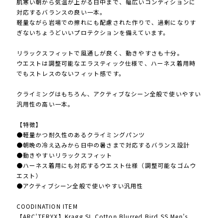
肌寒い朝から気温が上がる日中まで、幅広いコンディションに
対応するバランスの良い一本。
軽量ながら岩場での擦れにも配慮された作りで、過剰になりす
ぎないちょうどいいプロテクションを備えています。
リラックスフィットで風通しが良く、動きやすさも十分。
ウエストは調整可能なエラスティック仕様で、ハーネス着用時
でもストレスのないフィット感です。
クライミングはもちろん、アクティブなシーン全般で使いやすい
汎用性の高い一本。
【特徴】
●軽量かつ耐久性のあるクライミングパンツ
●朝晩の冷え込みから日中の暑さまで対応するバランス設計
●動きやすいリラックスフィット
●ハーネス着用にも対応するウエスト仕様（調整可能なゴムウ
エスト）
●アクティブシーン全般で使いやすい汎用性
COODINATION ITEM
【ARC'TERYX】Kragg SL Cotton Blurred Bird SS Men's