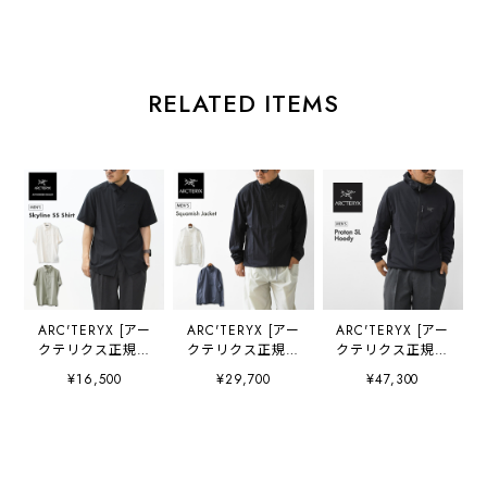
RELATED ITEMS
ARC'TERYX [アー
ARC'TERYX [アー
ARC'TERYX [アー
クテリクス正規代
クテリクス正規代
クテリクス正規代
理店] Skyline SS
理店] Squamish
理店] Proton SL
¥16,500
¥29,700
¥47,300
Shirt Men's
Jacket M
Hoody M
[X000010621] ス
[X000010284] ス
[X000009557] プ
カイライン ショー
コーミッシュ ジャ
ロトン SL フーデ
トスリーブ シャツ
ケット メンズ・ウ
ィ メンズ・クライ
メンズ・半袖・ハ
インドシェルジャ
ミング・軽量・通