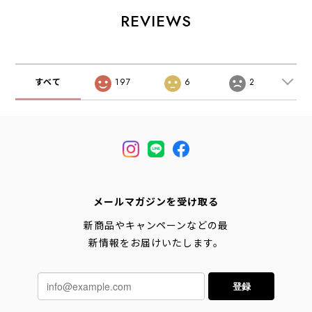
イキング・アウト
ケット・防風性・
気性・耐久性・
ドア・軽量・速
通気性・MEN'S
MEN'S [2026SS]
REVIEWS
乾・MEN'S
[2026SS]
[2026SS]
すべて
197
6
2
メールマガジンを受け取る
新商品やキャンペーンなどの最
新情報をお届けいたします。
登録