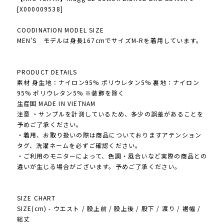
[X000009538]
COODINATION MODEL SIZE
MEN'S モデルは身長167cmでサイズM-Rを着用しています。
PRODUCT DETAILS
素材 身生地：ナイロン95% ポリウレタン5% 裏地：ナイロン
95% ポリウレタン5% ※装飾を除く
生産国 MADE IN VIETNAM
注意 ・サンプルを計測しているため、多少の誤差があることを
予めご了承ください。
・着用、お取り扱いの際は商品についておりますアテンション
タグ、洗濯ネームを必ずご確認ください。
・ご利用のモニターによって、色調・風合いなど実際の商品との
違いが生じる場合がございます。予めご了承ください。
SIZE CHART
SIZE(cm) - ウエスト / 股上前 / 股上後 / 股下 / 渡り / 裾幅 /
総丈