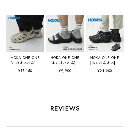
HOKA ONE ONE
HOKA ONE ONE
HOKA ONE ONE
[ホカオネオネ] U
[ホカオネオネ] U
[ホカオネオネ] U
HOPARA OTOT
ORA ATHLETIC
MAFATE SPEED 2
¥18,150
¥9,900
¥24,200
[1123112-otot] ホ
SLIDE [1155154]
TS [1171891] マ
パラ(ユニセック
オラ アスレチック
ファテ スピード2
ス)・サンダル・ス
スライド・リカバ
TS ・ユニセック
ポーツサンダル・
リーサンダル・マ
ス・ランニング・
マウンテンサンダ
シュマロソール・
トレイルランニン
ル・アウトドア・
厚底サンダル
グ・スニーカー・
軽量・MEN'S /
MEN'S/LADY'S
アウトドア・
REVIEWS
LADY'S
[2026AW]
MEN'S / LADY'S
[2026AW]
[2026AW]