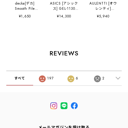
decka[デカ]
ASICS [アシック
AULENTTI [オウ
Smooth Pile
ス] GEL-1130
レンティ]
Socks [de-34] ス
GLACIER.GREY/P
VINTAGE HOT
¥1,650
¥14,300
¥5,940
ムースパイルソッ
URE.SILVER
AIR BALLON(気
クス・日本製・靴
[1203A609-
球) [LA-J9775] ヴ
下・ショート丈・
GGPS] ゲ
ィンテージ ホット
プレゼントにも・
ル-1130・スニー
エアー バルーン・
ギフト・スニーカ
カー・アウトド
スカーフ・柄スカ
ーソックス・カラ
ア・タウンユー
ーフ・バンダナ・
ーソックス・国
ス・MEN'S /
小物・大人かわい
REVIEWS
産・MEN'S /
LADY'S
い・ LADY'S
LADY'S
[2026AW]
[2026AW]
[2026AW]
すべて
197
6
2
メールマガジンを受け取る