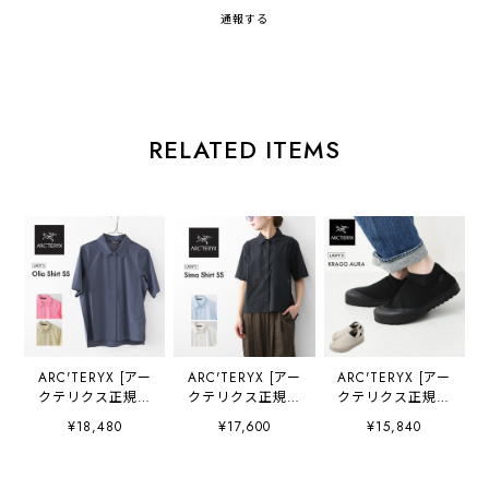
通報する
RELATED ITEMS
ARC'TERYX [アー
ARC'TERYX [アー
ARC'TERYX [アー
クテリクス正規代
クテリクス正規代
クテリクス正規代
理店] Olia Shirt
理店] Sima Shirt
理店] KRAGG
¥18,480
¥17,600
¥15,840
SS W
SS W
AURA W
[X000010253] オ
[X0000094983]
[X000010503] ク
リア シャツ ショ
シーマ ショートス
ラッグ オーラ ウ