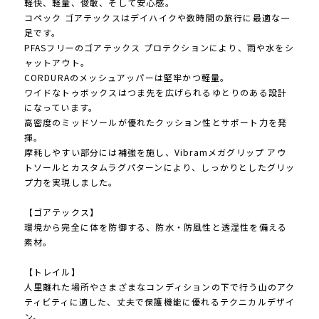
軽快、軽量、俊敏、そして安心感。
コペック ゴアテックスはデイハイクや数時間の旅行に最適な一
足です。
PFASフリーのゴアテックス プロテクションにより、雨や水をシ
ャットアウト。
CORDURAのメッシュアッパーは堅牢かつ軽量。
ワイドなトゥボックスはつま先を広げられるゆとりのある設計
になっています。
高密度のミッドソールが優れたクッション性とサポート力を発
揮。
摩耗しやすい部分には補強を施し、Vibramメガグリップ アウ
トソールとカスタムラグパターンにより、しっかりとしたグリッ
プ力を実現しました。
【ゴアテックス】
環境から完全に体を防御する、防水・防風性と透湿性を備える
素材。
【トレイル】
人里離れた場所やさまざまなコンディションの下で行う山のアク
ティビティに適した、丈夫で保護機能に優れるテクニカルデザイ
ン。