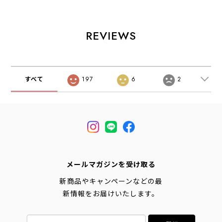
ートスリーブ ウィ
リーブ シャツ ウ
ィメンズ・スリッ
メンズ・半袖シャ
ィメンズ・半袖シ
ポン ・リカバリー
ツ・軽量トップ
ャツ・軽量トップ
シューズ・クライ
ス・紫外線対策・
ス・紫外線対策・
ミング・ボルダリ
REVIEWS
アウトドア・ハイ
アウトドア・トレ
ング・アウトド
キング・ミニマル
イル・ハイキン
ア・ミニマル・キ
デザイン・タウン
グ・ミニマルデザ
ャンプ・旅行・
ユース・LADY'S
イン・タウンユー
LADY'S [2026SS]
[2026SS]
ス・LADY'S
すべて
197
6
2
[2026SS]
メールマガジンを受け取る
新商品やキャンペーンなどの最
新情報をお届けいたします。