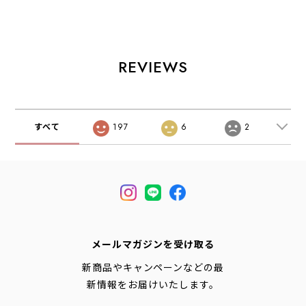
ス)・サンダル・ス
スライド・リカバ
TS ・ユニセック
ポーツサンダル・
リーサンダル・マ
ス・ランニング・
マウンテンサンダ
シュマロソール・
トレイルランニン
ル・アウトドア・
厚底サンダル
グ・スニーカー・
軽量・MEN'S /
MEN'S/LADY'S
アウトドア・
REVIEWS
LADY'S
[2026AW]
MEN'S / LADY'S
[2026AW]
[2026AW]
すべて
197
6
2
メールマガジンを受け取る
新商品やキャンペーンなどの最
新情報をお届けいたします。