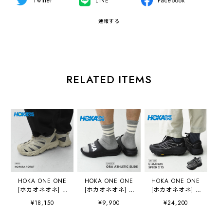
Twitter
LINE
Facebook
通報する
RELATED ITEMS
HOKA ONE ONE
HOKA ONE ONE
HOKA ONE ONE
[ホカオネオネ] U
[ホカオネオネ] U
[ホカオネオネ] U
HOPARA OTOT
ORA ATHLETIC
MAFATE SPEED 2
¥18,150
¥9,900
¥24,200
[1123112-otot] ホ
SLIDE [1155154]
TS [1171891] マ
パラ(ユニセック
オラ アスレチック
ファテ スピード2