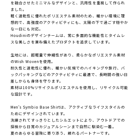
を融合させたミニマルなデザインと、汎用性を重視して作られ
ました。
軽く速乾性に優れたポリエステル素材のため、暖かい環境に理
想的で、高強度のアクティビティにも、太陽の下で過ごす穏やか
な一日にも対応。
Houdiniのデザインチームは、常に多面的な機能性とタイムレ
スな美しさを兼ね備えたプロダクトを追求しています。
生地には、超軽量で伸縮性があり、柔らかなポリエステル素材
のWish Wovenを使用。
耐久性と速乾性に優れ、暖かい気候でのハイキングや旅行、バ
ックパッキングなどのアクティビティに最適で、長時間の強い日
差しからも身体を守ります。
素材は100%リサイクルポリエステルを使用し、リサイクル可能
な設計です。
Men's Symbio Base Shirtは、アクティブなライフスタイルの
ためにデザインされています。
洗練されてすっきりとしたシルエットにより、アウトドアでの
探検から日常のカジュアルシーンまで自然に馴染む一着。
夏のあらゆる冒険に寄り添う、頼れるパートナーです。