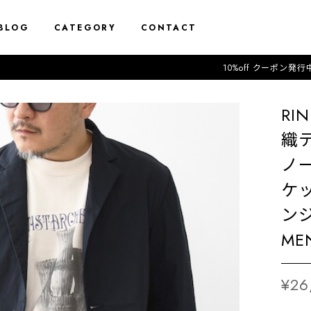
BLOG
CATEGORY
CONTACT
10%off クーポン発行中 クーポン
RI
織テ
ノ
ケ
ン
MEN
¥26