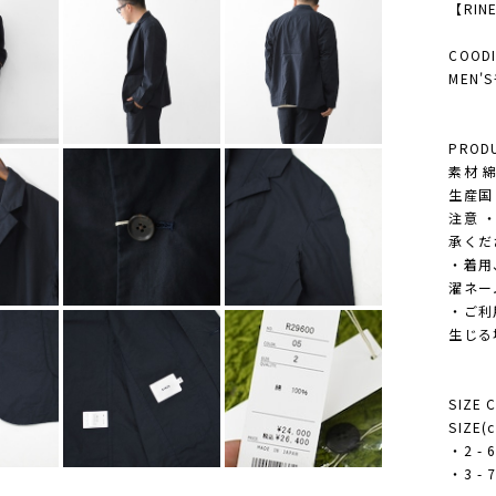
【RIN
COODI
MEN
PRODU
素材 綿
生産国 M
注意 
承くだ
・着用
濯ネー
・ご利
生じる
SIZE 
SIZE(
・2 - 6
・3 - 7