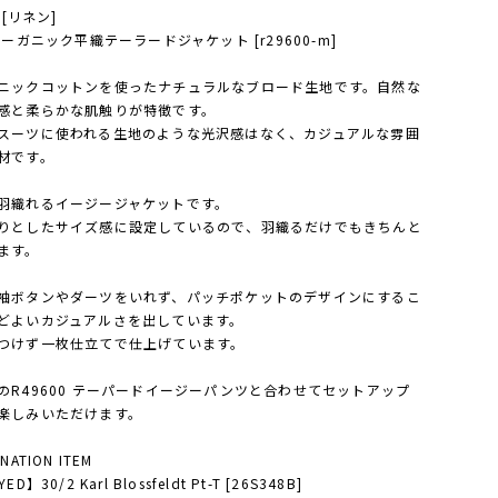
N [リネン]
オーガニック平織テーラードジャケット [r29600-m]
ニックコットンを使ったナチュラルなブロード生地です。自然な
感と柔らかな肌触りが特徴です。
スーツに使われる生地のような光沢感はなく、カジュアルな雰囲
材です。
羽織れるイージージャケットです。
りとしたサイズ感に設定しているので、羽織るだけでもきちんと
ます。
袖ボタンやダーツをいれず、パッチポケットのデザインにするこ
どよいカジュアルさを出しています。
つけず一枚仕立てで仕上げています。
のR49600 テーパードイージーパンツと合わせてセットアップ
楽しみいただけます。
NATION ITEM
ED】30/2 Karl Blossfeldt Pt-T [26S348B]