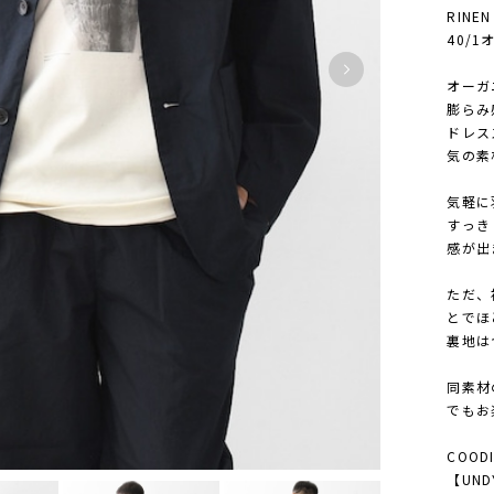
RINE
40/1
オーガ
膨らみ
ドレス
気の素
気軽に
すっき
感が出
ただ、
とでほ
裏地は
同素材
でもお
COODI
【UNDY