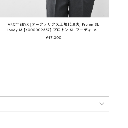
ARC'TERYX [アークテリクス正規代理店] Proton SL
Hoody M [X000009557] プロトン SL フーディ メン
ズ・クライミング・軽量・通気性・耐久性・MEN'S
¥47,300
[2026SS]